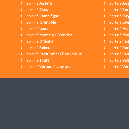
sortir à
Angers
sortir à
Ang
sortir à
Blois
sortir à
Bor
sortir à
Compiègne
sortir à
Evr
sortir à
Grenoble
sortir à
Lav
sortir à
Lyon
sortir à
Mar
sortir à
Montaigu - Vendée
sortir à
Mon
sortir à
Orléans
sortir à
Par
sortir à
Reims
sortir à
Ren
sortir à
Saint-Omer / Dunkerque
sortir à
Sa
sortir à
Tours
sortir à
Val
sortir à
Vernon / Louviers
sortir à
Ver