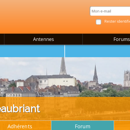
Rester identifi
Antennes
Forums
aubriant
Adhérents
Forum