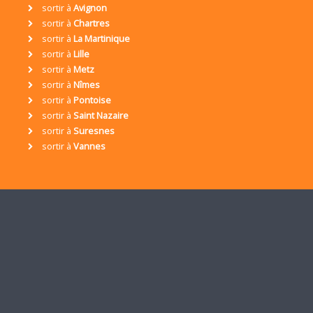
sortir à
Avignon
sortir à
Chartres
sortir à
La Martinique
sortir à
Lille
sortir à
Metz
sortir à
Nîmes
sortir à
Pontoise
sortir à
Saint Nazaire
sortir à
Suresnes
sortir à
Vannes