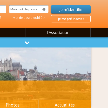
é
Mot de passe oublié ?
je me pré-inscris !
l'Association
Photos
Actualités