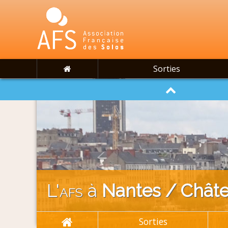
Sorties
L'
afs
à
Nantes / Châte
Sorties