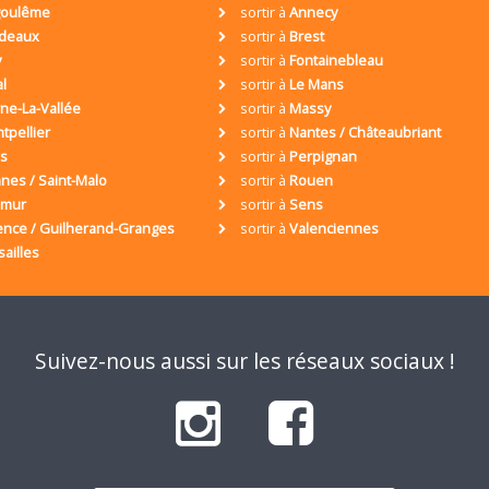
oulême
sortir à
Annecy
deaux
sortir à
Brest
y
sortir à
Fontainebleau
al
sortir à
Le Mans
ne-La-Vallée
sortir à
Massy
tpellier
sortir à
Nantes / Châteaubriant
is
sortir à
Perpignan
nes / Saint-Malo
sortir à
Rouen
umur
sortir à
Sens
ence / Guilherand-Granges
sortir à
Valenciennes
sailles
Suivez-nous aussi sur les réseaux sociaux !