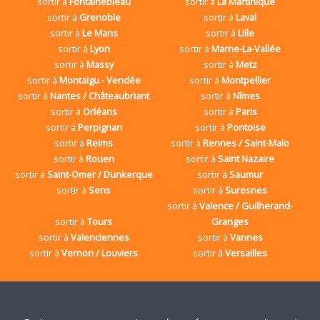
sortir à
Fontainebleau
sortir à
La Martinique
sortir à
Grenoble
sortir à
Laval
sortir à
Le Mans
sortir à
Lille
sortir à
Lyon
sortir à
Marne-La-Vallée
sortir à
Massy
sortir à
Metz
sortir à
Montaigu - Vendée
sortir à
Montpellier
sortir à
Nantes / Châteaubriant
sortir à
Nîmes
sortir à
Orléans
sortir à
Paris
sortir à
Perpignan
sortir à
Pontoise
sortir à
Reims
sortir à
Rennes / Saint-Malo
sortir à
Rouen
sortir à
Saint Nazaire
sortir à
Saint-Omer / Dunkerque
sortir à
Saumur
sortir à
Sens
sortir à
Suresnes
sortir à
Valence / Guilherand-
sortir à
Tours
Granges
sortir à
Valenciennes
sortir à
Vannes
sortir à
Vernon / Louviers
sortir à
Versailles