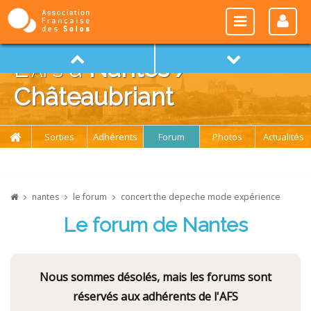
L'
afs
à
Nantes /
Châteaubriant
Sorties
Adhérents
Forum
Photos
Actualités
nantes
le forum
concert the depeche mode expérience
Le forum de Nantes
Nous sommes désolés, mais les forums sont
réservés aux adhérents de l'AFS