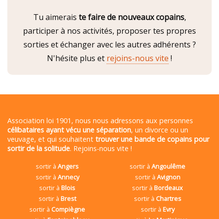
Tu aimerais
te faire de nouveaux copains
,
participer à nos activités, proposer tes propres
sorties et échanger avec les autres adhérents ?
N'hésite plus et
rejoins-nous vite
!
Association loi 1901, nous nous adressons aux personnes
célibataires ayant vécu une séparation
, un divorce ou un
veuvage, et qui souhaitent
trouver une bande de copains pour
sortir de la solitude
. Rejoins-nous vite !
sortir à
Angers
sortir à
Angoulême
sortir à
Annecy
sortir à
Avignon
sortir à
Blois
sortir à
Bordeaux
sortir à
Brest
sortir à
Chartres
sortir à
Compiègne
sortir à
Evry