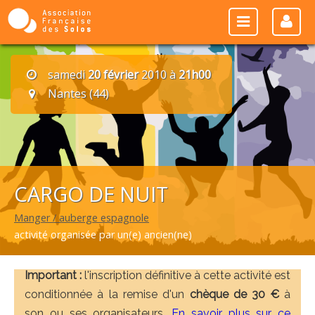
samedi
20 février
2010 à
21h00
Nantes (44)
CARGO DE NUIT
Manger / auberge espagnole
activité organisée par un(e) ancien(ne)
Important :
l'inscription définitive à cette activité est
conditionnée à la remise d'un
chèque de 30 €
à
son ou ses organisateurs.
En savoir plus sur ce