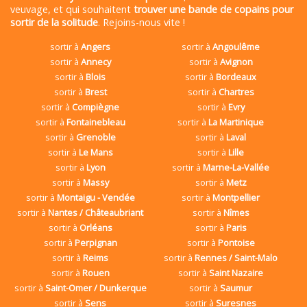
veuvage, et qui souhaitent
trouver une bande de copains pour
sortir de la solitude
. Rejoins-nous vite !
sortir à
Angers
sortir à
Angoulême
sortir à
Annecy
sortir à
Avignon
sortir à
Blois
sortir à
Bordeaux
sortir à
Brest
sortir à
Chartres
sortir à
Compiègne
sortir à
Evry
sortir à
Fontainebleau
sortir à
La Martinique
sortir à
Grenoble
sortir à
Laval
sortir à
Le Mans
sortir à
Lille
sortir à
Lyon
sortir à
Marne-La-Vallée
sortir à
Massy
sortir à
Metz
sortir à
Montaigu - Vendée
sortir à
Montpellier
sortir à
Nantes / Châteaubriant
sortir à
Nîmes
sortir à
Orléans
sortir à
Paris
sortir à
Perpignan
sortir à
Pontoise
sortir à
Reims
sortir à
Rennes / Saint-Malo
sortir à
Rouen
sortir à
Saint Nazaire
sortir à
Saint-Omer / Dunkerque
sortir à
Saumur
sortir à
Sens
sortir à
Suresnes