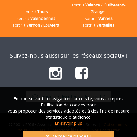
sortir à
Valence / Guilherand-
sortir à
Tours
Granges
sortir à
Valenciennes
sortir à
Vannes
sortir à
Vernon / Louviers
sortir à
Versailles
Suivez-nous aussi sur les réseaux sociaux !
Envie de discuter sur le Tchat ?
En poursuivant la navigation sur ce site, vous acceptez
l'utilisation de cookies pour
vous proposer des services adaptés et à des fins de mesure
statistique d'audience.
En savoir plus
© 2001 / 2026 • Association Française des Solos |
Qui sommes-
nous ?
|
FAQ
|
Mentions légales
|
Nous contacter
fermer ce bandeau