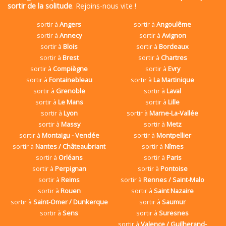
sortir de la solitude
. Rejoins-nous vite !
sortir à
Angers
sortir à
Angoulême
sortir à
Annecy
sortir à
Avignon
sortir à
Blois
sortir à
Bordeaux
sortir à
Brest
sortir à
Chartres
sortir à
Compiègne
sortir à
Evry
sortir à
Fontainebleau
sortir à
La Martinique
sortir à
Grenoble
sortir à
Laval
sortir à
Le Mans
sortir à
Lille
sortir à
Lyon
sortir à
Marne-La-Vallée
sortir à
Massy
sortir à
Metz
sortir à
Montaigu - Vendée
sortir à
Montpellier
sortir à
Nantes / Châteaubriant
sortir à
Nîmes
sortir à
Orléans
sortir à
Paris
sortir à
Perpignan
sortir à
Pontoise
sortir à
Reims
sortir à
Rennes / Saint-Malo
sortir à
Rouen
sortir à
Saint Nazaire
sortir à
Saint-Omer / Dunkerque
sortir à
Saumur
sortir à
Sens
sortir à
Suresnes
sortir à
Valence / Guilherand-