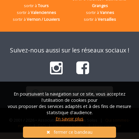
sortir à
Tours
Granges
sortir à
Valenciennes
sortir à
Vannes
sortir à
Vernon / Louviers
sortir à
Versailles
Suivez-nous aussi sur les réseaux sociaux !
Envie de discuter sur le Tchat ?
En poursuivant la navigation sur ce site, vous acceptez
l'utilisation de cookies pour
vous proposer des services adaptés et à des fins de mesure
statistique d'audience.
En savoir plus
© 2001 / 2026 • Association Française des Solos |
Qui sommes-
nous ?
|
FAQ
|
Mentions légales
|
Nous contacter
fermer ce bandeau