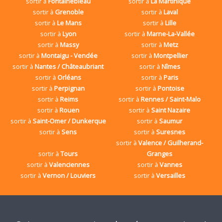
sortir à
Fontainebleau
sortir à
La Martinique
sortir à
Grenoble
sortir à
Laval
sortir à
Le Mans
sortir à
Lille
sortir à
Lyon
sortir à
Marne-La-Vallée
sortir à
Massy
sortir à
Metz
sortir à
Montaigu - Vendée
sortir à
Montpellier
sortir à
Nantes / Châteaubriant
sortir à
Nîmes
sortir à
Orléans
sortir à
Paris
sortir à
Perpignan
sortir à
Pontoise
sortir à
Reims
sortir à
Rennes / Saint-Malo
sortir à
Rouen
sortir à
Saint Nazaire
sortir à
Saint-Omer / Dunkerque
sortir à
Saumur
sortir à
Sens
sortir à
Suresnes
sortir à
Valence / Guilherand-
sortir à
Tours
Granges
sortir à
Valenciennes
sortir à
Vannes
sortir à
Vernon / Louviers
sortir à
Versailles