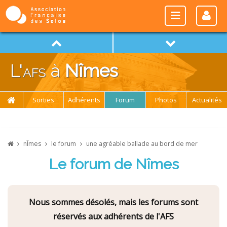
L'
afs
à
Nîmes
Sorties
Adhérents
Forum
Photos
Actualités
nÎmes
le forum
une agréable ballade au bord de mer
Le forum de Nîmes
Nous sommes désolés, mais les forums sont
réservés aux adhérents de l'AFS