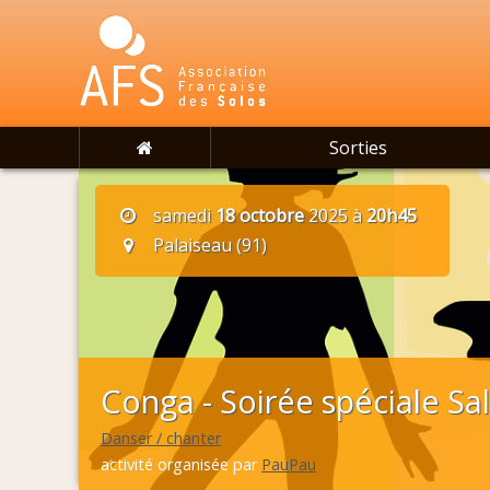
Sorties
samedi
18 octobre
2025 à
20h45
Palaiseau (91)
Conga - Soirée spéciale Sa
Danser / chanter
activité organisée par
PauPau