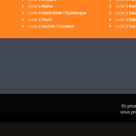
sortir à
Reims
sortir à
Ren
sortir à
Saint-Omer / Dunkerque
sortir à
Sa
sortir à
Tours
sortir à
Val
sortir à
Vernon / Louviers
sortir à
Ver
En pour
vous pr
© 2001 / 2026 • Assoc