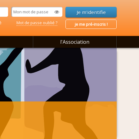
é
Mot de passe oublié ?
je me pré-inscris !
l'Association