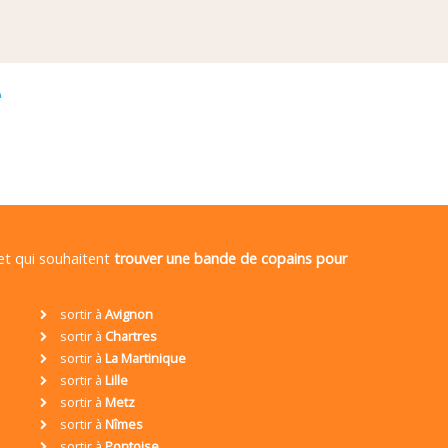
é
 et qui souhaitent
trouver une bande de copains pour
sortir à
Avignon
sortir à
Chartres
sortir à
La Martinique
sortir à
Lille
sortir à
Metz
sortir à
Nîmes
sortir à
Pontoise