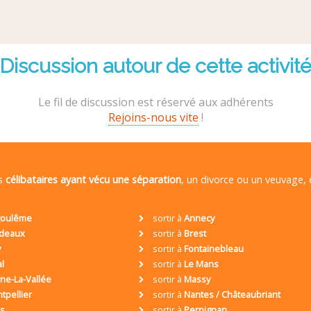
Discussion autour de cette activit
Le fil de discussion est réservé aux adhérents
Rejoins-nous vite
!
es
célibataires ayant vécu une séparation
, un divorce ou un veuvage,
oulême
sortir à
Annecy
deaux
sortir à
Brest
y
sortir à
Fontainebleau
al
sortir à
Le Mans
ne-La-Vallée
sortir à
Massy
tpellier
sortir à
Nantes / Châteaubriant
is
sortir à
Perpignan