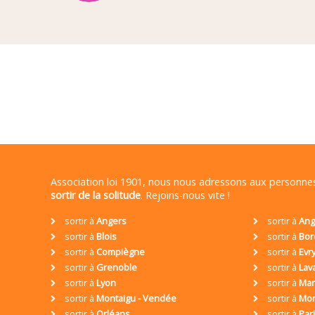
Association loi 1901, nous nous adressons aux personn
sortir de la solitude
. Rejoins-nous vite !
sortir à
Angers
sortir à
Ang
sortir à
Blois
sortir à
Bor
sortir à
Compiègne
sortir à
Evr
sortir à
Grenoble
sortir à
Lav
sortir à
Lyon
sortir à
Mar
sortir à
Montaigu - Vendée
sortir à
Mon
sortir à
Orléans
sortir à
Par