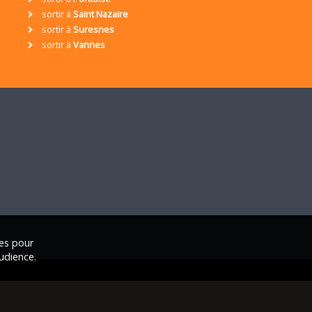
sortir à
Saint Nazaire
sortir à
Suresnes
sortir à
Vannes
ies pour
udience.
ales
|
Nous contacter