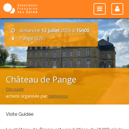
dimanche
12 juillet
2026 à
15h00
Pange (57)
Château de Pange
Découvrir
activité organisée par
catnonoss
Visite Guidée