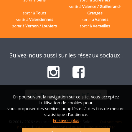
sortir à
Valence / Guilherand-
sortir à
Tours
Granges
sortir à
Valenciennes
sortir à
Vannes
sortir à
Vernon / Louviers
sortir à
Versailles
Suivez-nous aussi sur les réseaux sociaux !
Envie de discuter sur le Tchat ?
En poursuivant la navigation sur ce site, vous acceptez
l'utilisation de cookies pour
vous proposer des services adaptés et à des fins de mesure
statistique d'audience.
En savoir plus
© 2001 / 2026 • Association Française des Solos |
Qui sommes-
nous ?
|
FAQ
|
Mentions légales
|
Nous contacter