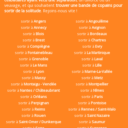
veuvage, et qui souhaitent
trouver une bande de copains pour
sortir de la solitude
. Rejoins-nous vite !
sortir à
Angers
sortir à
Angoulême
sortir à
Annecy
sortir à
Avignon
sortir à
Blois
sortir à
Bordeaux
sortir à
Brest
sortir à
Chartres
sortir à
Compiègne
sortir à
Evry
sortir à
Fontainebleau
sortir à
La Martinique
sortir à
Grenoble
sortir à
Laval
sortir à
Le Mans
sortir à
Lille
sortir à
Lyon
sortir à
Marne-La-Vallée
sortir à
Massy
sortir à
Metz
sortir à
Montaigu - Vendée
sortir à
Montpellier
sortir à
Nantes / Châteaubriant
sortir à
Nîmes
sortir à
Orléans
sortir à
Paris
sortir à
Perpignan
sortir à
Pontoise
sortir à
Reims
sortir à
Rennes / Saint-Malo
sortir à
Rouen
sortir à
Saint Nazaire
sortir à
Saint-Omer / Dunkerque
sortir à
Saumur
sortir à
Sens
sortir à
Suresnes