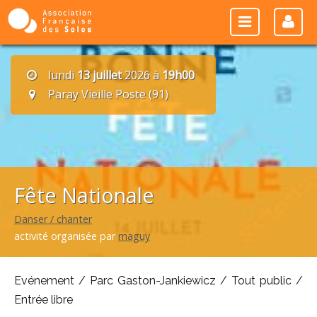
lundi
13 juillet
2026 à
19h00
Paray Vieille Poste (91)
Fête Nationale
Danser / chanter
activité organisée par
maguy
Evénement / Parc Gaston-Jankiewicz / Tout public /
Entrée libre