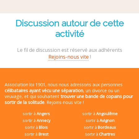
Discussion autour de cette
activité
Le fil de discussion est réservé aux adhérents
Rejoins-nous vite
!
Association loi 1901, nous nous adressons aux personnes
célibataires ayant vécu une séparation
, un divorce ou un
veuvage, et qui souhaitent
trouver une bande de copains pour
sortir de la solitude
. Rejoins-nous vite !
sortir à
Angers
sortir à
Angoulême
sortir à
Annecy
sortir à
Avignon
sortir à
Blois
sortir à
Bordeaux
sortir à
Brest
sortir à
Chartres