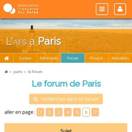
L'
afs
à
Paris
Sorties
Adhérents
Forum
Photos
Actualités
paris
le forum
Le forum de Paris
rechercher dans ce forum
aller en page :
1
2
3
4
5
6
7
Sujet