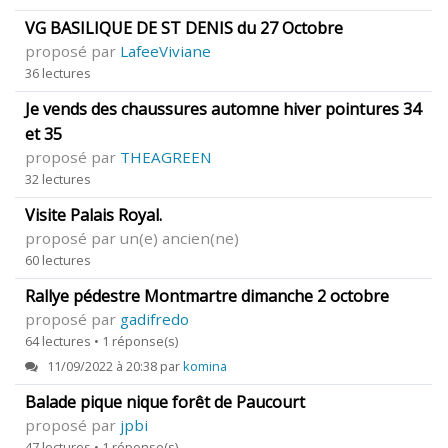
VG BASILIQUE DE ST DENIS du 27 Octobre
proposé par
LafeeViviane
36 lectures
Je vends des chaussures automne hiver pointures 34
et 35
proposé par
THEAGREEN
32 lectures
Visite Palais Royal.
proposé par un(e) ancien(ne)
60 lectures
Rallye pédestre Montmartre dimanche 2 octobre
proposé par
gadifredo
64 lectures • 1 réponse(s)
11/09/2022 à 20:38 par
komina
Balade pique nique forêt de Paucourt
proposé par
jpbi
47 lectures • 1 réponse(s)