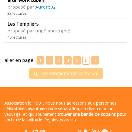
proposé par
Aurore02
33 lectures
Les Templiers
proposé par un(e) ancien(ne)
40 lectures
aller en page :
1
2
3
4
5
6
7
rechercher dans ce forum
Association loi 1901, nous nous adressons aux personnes
célibataires ayant vécu une séparation
, un divorce ou un
veuvage, et qui souhaitent
trouver une bande de copains pour
sortir de la solitude
. Rejoins-nous vite !
sortir à
Angers
sortir à
Angoulême