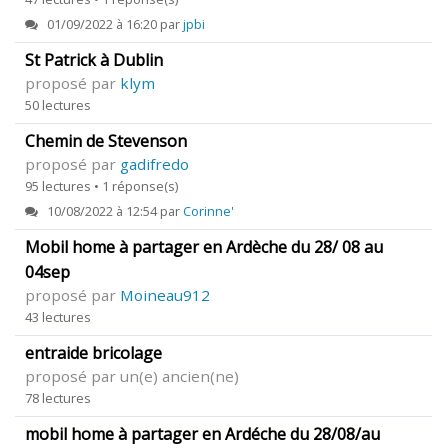
01/09/2022 à 16:20 par
jpbi
St Patrick à Dublin
proposé par
klym
50 lectures
Chemin de Stevenson
proposé par
gadifredo
95 lectures • 1 réponse(s)
10/08/2022 à 12:54 par
Corinne'
Mobil home à partager en Ardèche du 28/ 08 au
04sep
proposé par
Moineau912
43 lectures
entraide bricolage
proposé par un(e) ancien(ne)
78 lectures
mobil home à partager en Ardéche du 28/08/au