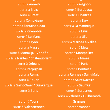
sortir à
Annecy
sortir à
Avignon
sortir à
Blois
sortir à
Bordeaux
sortir à
Brest
sortir à
Chartres
sortir à
Compiègne
sortir à
Evry
sortir à
Fontainebleau
sortir à
La Martinique
sortir à
Grenoble
sortir à
Laval
sortir à
Le Mans
sortir à
Lille
sortir à
Lyon
sortir à
Marne-La-Vallée
sortir à
Massy
sortir à
Metz
sortir à
Montaigu - Vendée
sortir à
Montpellier
sortir à
Nantes / Châteaubriant
sortir à
Nîmes
sortir à
Orléans
sortir à
Paris
sortir à
Perpignan
sortir à
Pontoise
sortir à
Reims
sortir à
Rennes / Saint-Malo
sortir à
Rouen
sortir à
Saint Nazaire
sortir à
Saint-Omer / Dunkerque
sortir à
Saumur
sortir à
Sens
sortir à
Suresnes
sortir à
Valence / Guilherand-
sortir à
Tours
Granges
sortir à
Valenciennes
sortir à
Vannes