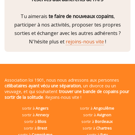
Tu aimerais
te faire de nouveaux copains
,
participer à nos activités, proposer tes propres
sorties et échanger avec les autres adhérents ?
N'hésite plus et
rejoins-nous vite
!
Association loi 1901, nous nous adressons aux personnes
célibataires ayant vécu une séparation
, un divorce ou un
veuvage, et qui souhaitent
trouver une bande de copains pour
sortir de la solitude
. Rejoins-nous vite !
sortir à
Angers
sortir à
Angoulême
sortir à
Annecy
sortir à
Avignon
sortir à
Blois
sortir à
Bordeaux
sortir à
Brest
sortir à
Chartres
sortir à
Compiègne
sortir à
Evry