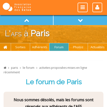
L'
afs
à
Paris
Sorties
Adhérents
Forum
Photos
Actualités
paris
le forum
activites proposées mises en ligne
récemment
Le forum de Paris
Nous sommes désolés, mais les forums sont
réservés aux adhérents de l'AFS