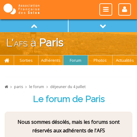
L'
afs
à
Paris
Sorties
Adhérents
Forum
Photos
Actualités
paris
le forum
déjeuner du 4 juillet
Le forum de Paris
Nous sommes désolés, mais les forums sont
réservés aux adhérents de l'AFS