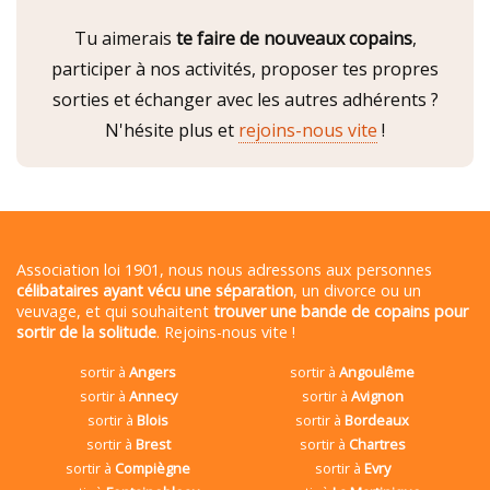
Tu aimerais
te faire de nouveaux copains
,
participer à nos activités, proposer tes propres
sorties et échanger avec les autres adhérents ?
N'hésite plus et
rejoins-nous vite
!
Association loi 1901, nous nous adressons aux personnes
célibataires ayant vécu une séparation
, un divorce ou un
veuvage, et qui souhaitent
trouver une bande de copains pour
sortir de la solitude
. Rejoins-nous vite !
sortir à
Angers
sortir à
Angoulême
sortir à
Annecy
sortir à
Avignon
sortir à
Blois
sortir à
Bordeaux
sortir à
Brest
sortir à
Chartres
sortir à
Compiègne
sortir à
Evry