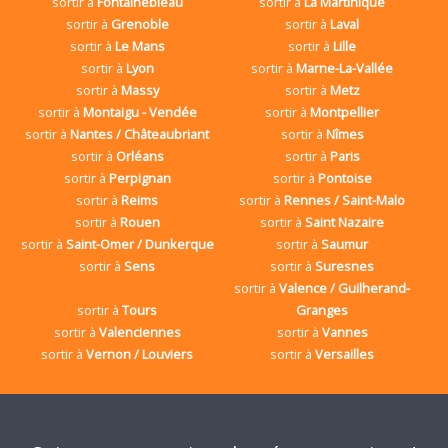
sortir à
Fontainebleau
sortir à
La Martinique
sortir à
Grenoble
sortir à
Laval
sortir à
Le Mans
sortir à
Lille
sortir à
Lyon
sortir à
Marne-La-Vallée
sortir à
Massy
sortir à
Metz
sortir à
Montaigu - Vendée
sortir à
Montpellier
sortir à
Nantes / Châteaubriant
sortir à
Nîmes
sortir à
Orléans
sortir à
Paris
sortir à
Perpignan
sortir à
Pontoise
sortir à
Reims
sortir à
Rennes / Saint-Malo
sortir à
Rouen
sortir à
Saint Nazaire
sortir à
Saint-Omer / Dunkerque
sortir à
Saumur
sortir à
Sens
sortir à
Suresnes
sortir à
Valence / Guilherand-
sortir à
Tours
Granges
sortir à
Valenciennes
sortir à
Vannes
sortir à
Vernon / Louviers
sortir à
Versailles