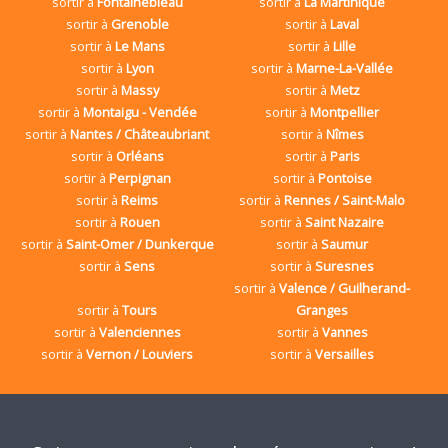
sortir à
Fontainebleau
sortir à
La Martinique
sortir à
Grenoble
sortir à
Laval
sortir à
Le Mans
sortir à
Lille
sortir à
Lyon
sortir à
Marne-La-Vallée
sortir à
Massy
sortir à
Metz
sortir à
Montaigu - Vendée
sortir à
Montpellier
sortir à
Nantes / Châteaubriant
sortir à
Nîmes
sortir à
Orléans
sortir à
Paris
sortir à
Perpignan
sortir à
Pontoise
sortir à
Reims
sortir à
Rennes / Saint-Malo
sortir à
Rouen
sortir à
Saint Nazaire
sortir à
Saint-Omer / Dunkerque
sortir à
Saumur
sortir à
Sens
sortir à
Suresnes
sortir à
Valence / Guilherand-
sortir à
Tours
Granges
sortir à
Valenciennes
sortir à
Vannes
sortir à
Vernon / Louviers
sortir à
Versailles