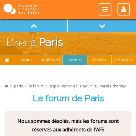
L'
afs
à
Paris
Sorties
Adhérents
Forum
Photos
Actualités
paris
le forum
expo" renoir et l'amour " au musée d'orsay
Le forum de Paris
Nous sommes désolés, mais les forums sont
réservés aux adhérents de l'AFS