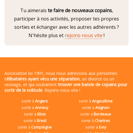
Tu aimerais
te faire de nouveaux copains
,
participer à nos activités, proposer tes propres
sorties et échanger avec les autres adhérents ?
N'hésite plus et
rejoins-nous vite
!
Association loi 1901, nous nous adressons aux personnes
célibataires ayant vécu une séparation
, un divorce ou un
veuvage, et qui souhaitent
trouver une bande de copains pour
sortir de la solitude
. Rejoins-nous vite !
sortir à
Angers
sortir à
Angoulême
sortir à
Annecy
sortir à
Avignon
sortir à
Blois
sortir à
Bordeaux
sortir à
Brest
sortir à
Chartres
sortir à
Compiègne
sortir à
Evry