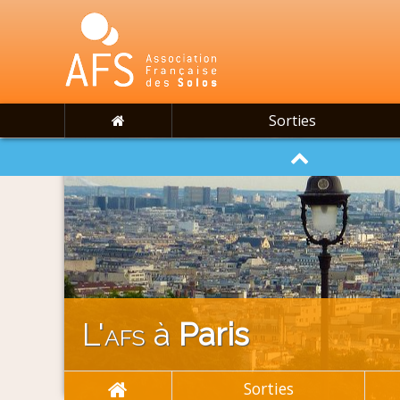
Sorties
L'
afs
à
Paris
Sorties