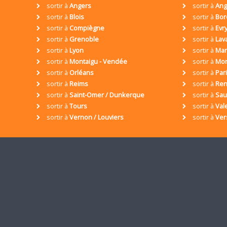
sortir à
Angers
sortir à
Ang
sortir à
Blois
sortir à
Bor
sortir à
Compiègne
sortir à
Evr
sortir à
Grenoble
sortir à
Lav
sortir à
Lyon
sortir à
Mar
sortir à
Montaigu - Vendée
sortir à
Mon
sortir à
Orléans
sortir à
Par
sortir à
Reims
sortir à
Ren
sortir à
Saint-Omer / Dunkerque
sortir à
Sa
sortir à
Tours
sortir à
Val
sortir à
Vernon / Louviers
sortir à
Ver