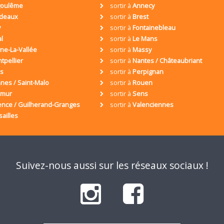
oulême
sortir à
Annecy
deaux
sortir à
Brest
y
sortir à
Fontainebleau
al
sortir à
Le Mans
ne-La-Vallée
sortir à
Massy
tpellier
sortir à
Nantes / Châteaubriant
is
sortir à
Perpignan
nes / Saint-Malo
sortir à
Rouen
umur
sortir à
Sens
ence / Guilherand-Granges
sortir à
Valenciennes
sailles
Suivez-nous aussi sur les réseaux sociaux !