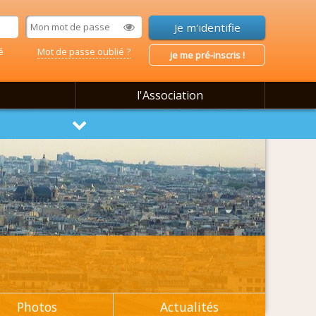
é
Mot de passe oublié ?
je me pré-inscris !
l'Association
Photos
Actualités