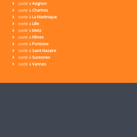
sortir à
Avignon
sortir à
Chartres
sortir à
La Martinique
sortir à
Lille
sortir à
Metz
sortir à
Nîmes
sortir à
Pontoise
sortir à
Saint Nazaire
sortir à
Suresnes
sortir à
Vannes