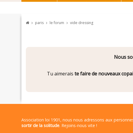
paris
le forum
vide dressing
Nous som
Tu aimerais
te faire de nouveaux copa
Association loi 1901, nous nous adressons aux personn
sortir de la solitude
. Rejoins-nous vite !