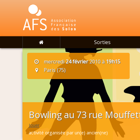
Sorties
mercredi
24 février
2010 à
19h15
Paris (75)
Bowling au 73 rue Mouffet
Jouer
activité organisée par un(e) ancien(ne)