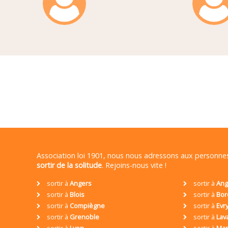
Association loi 1901, nous nous adressons aux personn
sortir de la solitude
. Rejoins-nous vite !
sortir à
Angers
sortir à
Ang
sortir à
Blois
sortir à
Bor
sortir à
Compiègne
sortir à
Evr
sortir à
Grenoble
sortir à
Lav