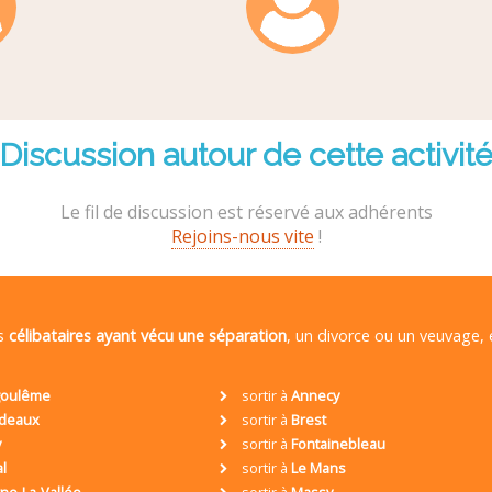
Discussion autour de cette activit
Le fil de discussion est réservé aux adhérents
Rejoins-nous vite
!
es
célibataires ayant vécu une séparation
, un divorce ou un veuvage,
oulême
sortir à
Annecy
deaux
sortir à
Brest
y
sortir à
Fontainebleau
al
sortir à
Le Mans