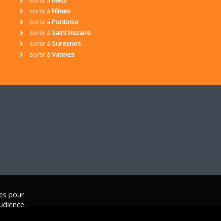
sortir à
Metz
sortir à
Nîmes
sortir à
Pontoise
sortir à
Saint Nazaire
sortir à
Suresnes
sortir à
Vannes
ies pour
udience.