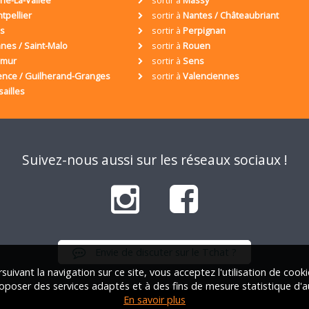
ne-La-Vallée
sortir à
Massy
tpellier
sortir à
Nantes / Châteaubriant
is
sortir à
Perpignan
nes / Saint-Malo
sortir à
Rouen
umur
sortir à
Sens
ence / Guilherand-Granges
sortir à
Valenciennes
sailles
Suivez-nous aussi sur les réseaux sociaux !
Envie de discuter sur le Tchat ?
suivant la navigation sur ce site, vous acceptez l'utilisation de cook
oposer des services adaptés et à des fins de mesure statistique d'a
En savoir plus