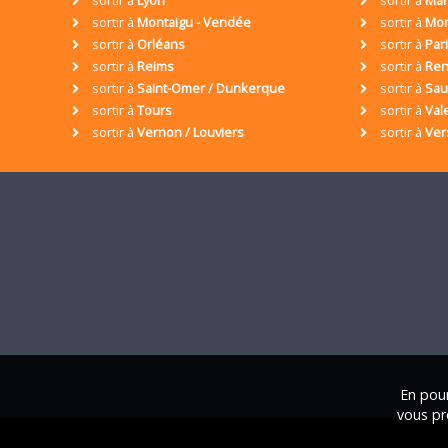
sortir à
Lyon
sortir à
Mar
sortir à
Montaigu - Vendée
sortir à
Mon
sortir à
Orléans
sortir à
Par
sortir à
Reims
sortir à
Ren
sortir à
Saint-Omer / Dunkerque
sortir à
Sa
sortir à
Tours
sortir à
Val
sortir à
Vernon / Louviers
sortir à
Ver
En pour
vous pr