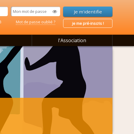
é
Mot de passe oublié ?
je me pré-inscris !
l'Association