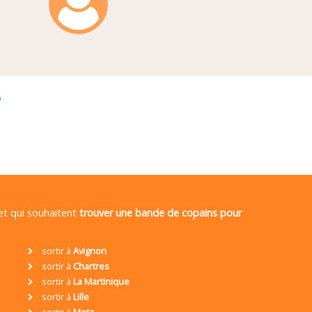
é
 et qui souhaitent
trouver une bande de copains pour
sortir à
Avignon
sortir à
Chartres
sortir à
La Martinique
sortir à
Lille