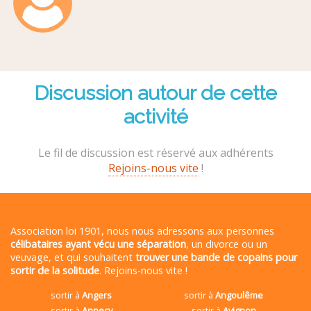
Discussion autour de cette
activité
Le fil de discussion est réservé aux adhérents
Rejoins-nous vite
!
Association loi 1901, nous nous adressons aux personnes
célibataires ayant vécu une séparation
, un divorce ou un
veuvage, et qui souhaitent
trouver une bande de copains pour
sortir de la solitude
. Rejoins-nous vite !
sortir à
Angers
sortir à
Angoulême
sortir à
Annecy
sortir à
Avignon