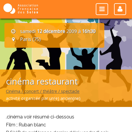
samedi
12 décembre
2009 à
16h30
Paris (75)
cinéma restaurant
Cinéma / concert / théâtre / spectacle
activité organisée par un(e) ancien(ne)
.cinéma voir résumé ci-dessous
Film ; Ruban blanc