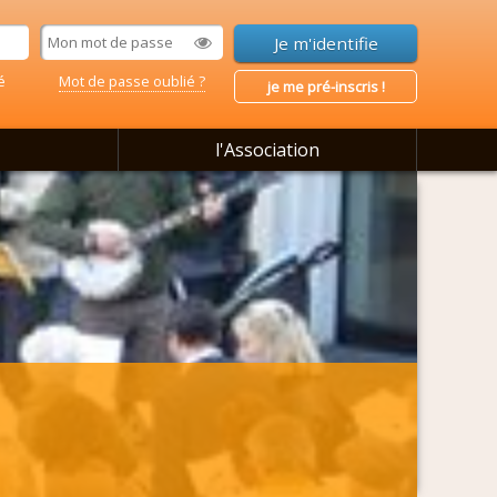
é
Mot de passe oublié ?
je me pré-inscris !
l'Association