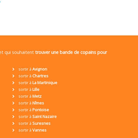
é
 et qui souhaitent
trouver une bande de copains pour
sortir à
Avignon
sortir à
Chartres
sortir à
La Martinique
sortir à
Lille
sortir à
Metz
sortir à
Nîmes
sortir à
Pontoise
sortir à
Saint Nazaire
sortir à
Suresnes
sortir à
Vannes