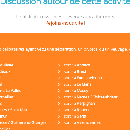
Discussion autour de cette activit
Le fil de discussion est réservé aux adhérents
Rejoins-nous vite
!
es
célibataires ayant vécu une séparation
, un divorce ou un veuvage,
oulême
sortir à
Annecy
deaux
sortir à
Brest
y
sortir à
Fontainebleau
al
sortir à
Le Mans
ne-La-Vallée
sortir à
Massy
tpellier
sortir à
Nantes / Châteaubriant
is
sortir à
Perpignan
nes / Saint-Malo
sortir à
Rouen
umur
sortir à
Sens
ence / Guilherand-Granges
sortir à
Valenciennes
sailles