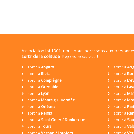
Association loi 1901, nous nous adressons aux personn
sortir de la solitude
. Rejoins-nous vite !
sortir à
Angers
sortir à
Ang
sortir à
Blois
sortir à
Bor
sortir à
Compiègne
sortir à
Evr
sortir à
Grenoble
sortir à
Lav
sortir à
Lyon
sortir à
Mar
sortir à
Montaigu - Vendée
sortir à
Mon
sortir à
Orléans
sortir à
Par
sortir à
Reims
sortir à
Ren
sortir à
Saint-Omer / Dunkerque
sortir à
Sa
sortir à
Tours
sortir à
Val
sortir à
Vernon / Louviers
sortir à
Ver