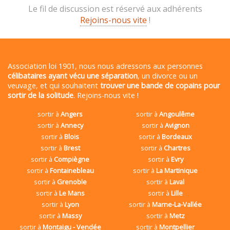
Le fil de discussion est réservé aux adhérents
Rejoins-nous vite
!
Association loi 1901, nous nous adressons aux personnes
célibataires ayant vécu une séparation
, un divorce ou un
veuvage, et qui souhaitent
trouver une bande de copains pour
sortir de la solitude
. Rejoins-nous vite !
sortir à
Angers
sortir à
Angoulême
sortir à
Annecy
sortir à
Avignon
sortir à
Blois
sortir à
Bordeaux
sortir à
Brest
sortir à
Chartres
sortir à
Compiègne
sortir à
Evry
sortir à
Fontainebleau
sortir à
La Martinique
sortir à
Grenoble
sortir à
Laval
sortir à
Le Mans
sortir à
Lille
sortir à
Lyon
sortir à
Marne-La-Vallée
sortir à
Massy
sortir à
Metz
sortir à
Montaigu - Vendée
sortir à
Montpellier