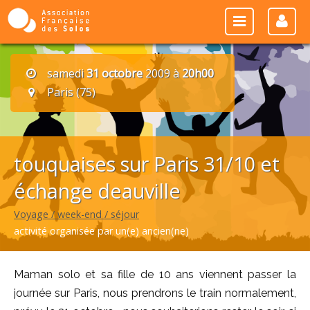
samedi
31 octobre
2009 à
20h00
Paris (75)
touquaises sur Paris 31/10 et
échange deauville
Voyage / week-end / séjour
activité organisée par un(e) ancien(ne)
Maman solo et sa fille de 10 ans viennent passer la
journée sur Paris, nous prendrons le train normalement,