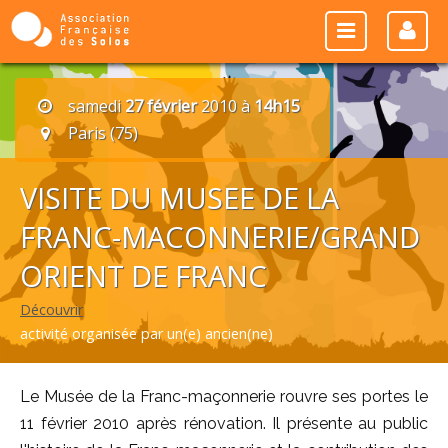
samedi
27 février
2010 à
14h15
Paris (75)
VISITE DU MUSEE DE LA
FRANC-MACONNERIE/GRAND
ORIENT DE FRANC
Découvrir
activité organisée par un(e) ancien(ne)
Le Musée de la Franc-maçonnerie rouvre ses portes le
11 février 2010 après rénovation. Il présente au public