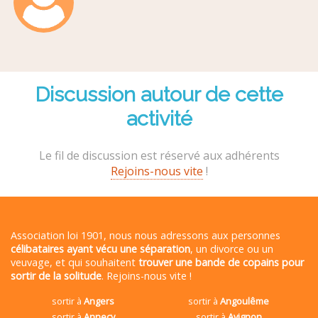
Discussion autour de cette
activité
Le fil de discussion est réservé aux adhérents
Rejoins-nous vite
!
Association loi 1901, nous nous adressons aux personnes
célibataires ayant vécu une séparation
, un divorce ou un
veuvage, et qui souhaitent
trouver une bande de copains pour
sortir de la solitude
. Rejoins-nous vite !
sortir à
Angers
sortir à
Angoulême
sortir à
Annecy
sortir à
Avignon