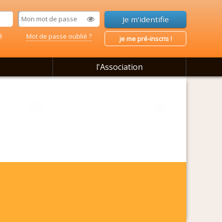
é
Mot de passe oublié ?
je me pré-inscris !
l'Association