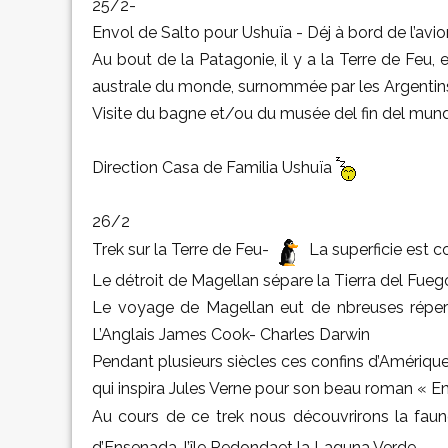
25/2-
Envol de Salto pour Ushuïa - Déj à bord de l’avio
Au bout de la Patagonie, il y a la Terre de Feu, e
australe du monde, surnommée par les Argentins
Visite du bagne et/ou du musée del fin del mun
Direction Casa de Familia Ushuïa
26/2
Trek sur la Terre de Feu-
La superficie est co
Le détroit de Magellan sépare la Tierra del Fueg
Le voyage de Magellan eut de nbreuses réperc
L’Anglais James Cook- Charles Darwin
Pendant plusieurs siècles ces confins d’Amériqu
qui inspira Jules Verne pour son beau roman « En 
Au cours de ce trek nous découvrirons la faune
d’Ensenada, l’île Redondaet la Laguna Verde