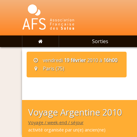
Sorties
vendredi
19 février
2010 à
16h00
Paris (75)
Voyage Argentine 2010
Voyage / week-end / séjour
activité organisée par un(e) ancien(ne)