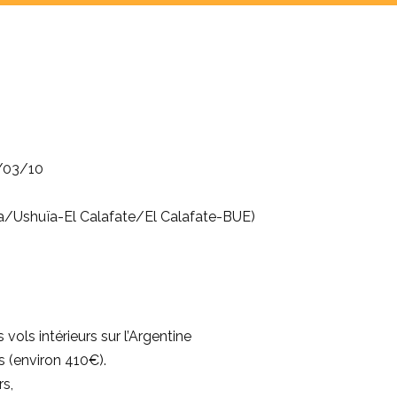
5/03/10
a/Ushuïa-El Calafate/El Calafate-BUE)
vols intérieurs sur l’Argentine
rs (environ 410€).
rs,