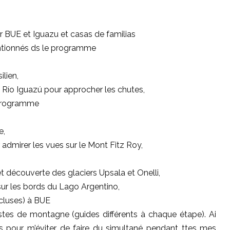
r BUE et Iguazu et casas de familias
entionnés ds le programme
ilien,
u Río Iguazú pour approcher les chutes,
 programme
e,
admirer les vues sur le Mont Fitz Roy,
t découverte des glaciers Upsala et Onelli,
sur les bords du Lago Argentino,
cluses) à BUE
istes de montagne (guides différents à chaque étape). Ai
ns pour m’éviter de faire du simultané pendant ttes mes