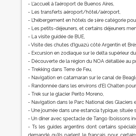
- L’accueil à l’aéroport de Buenos Aires,
- Les transferts aéroport/hôtel/aéroport,
- L’hébergement en hôtels de 1ère catégorie pou
- Les petits-déjeuners, et certains déjeuners m
- La visite guidée de BUE,
- Visite des chutes d’Iguazú côté Argentin et Brés
- Excursion en zodiaque sur le delta supérieur d
- Découverte de la région du NOA détaillée au
- Trekking dans Terre de Feu,
- Navigation en catamaran sur le canal de Beagl
- Randonnée dans les environs d’El Chalten pour 
- Trek sur le glacier Perito Moreno,
- Navigation dans le Parc National des Glaciers e
- Une journée dans une estancia typique, située 
- Un dîner avec spectacle de Tango (boissons in
- Ts les guides argentins dont certains spécial
demandé qu’ils parlent le français pour certai