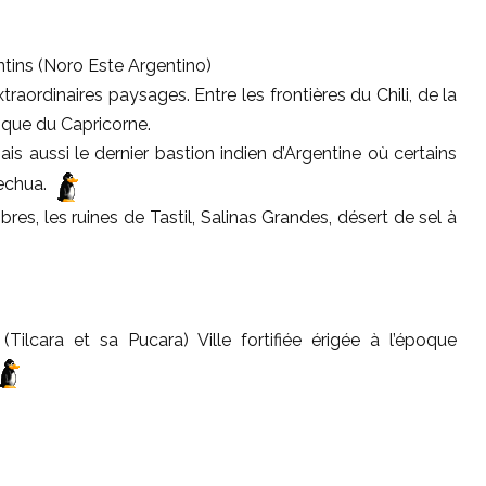
tins (Noro Este Argentino)
raordinaires paysages. Entre les frontières du Chili, de la
pique du Capricorne.
is aussi le dernier bastion indien d’Argentine où certains
uechua.
s, les ruines de Tastil, Salinas Grandes, désert de sel à
ilcara et sa Pucara) Ville fortifiée érigée à l’époque