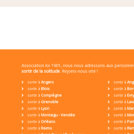
Association loi 1901, nous nous adressons aux personn
sortir de la solitude
. Rejoins-nous vite !
sortir à
Angers
sortir à
Ang
sortir à
Blois
sortir à
Bor
sortir à
Compiègne
sortir à
Evr
sortir à
Grenoble
sortir à
Lav
sortir à
Lyon
sortir à
Mar
sortir à
Montaigu - Vendée
sortir à
Mon
sortir à
Orléans
sortir à
Par
sortir à
Reims
sortir à
Ren