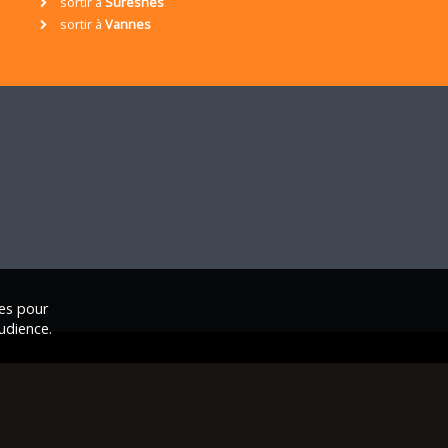
sortir à
Suresnes
sortir à
Vannes
ies pour
udience.
ales
|
Nous contacter