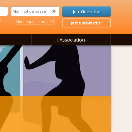
é
Mot de passe oublié ?
je me pré-inscris !
l'Association