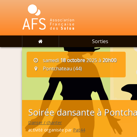
Sorties
samedi
18 octobre
2025 à
20h00
Pontchateau (44)
Soirée dansante à Pontch
Danser / chanter
activité organisée par
Pat44