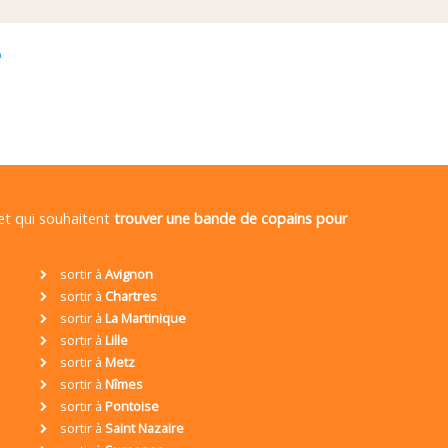
é
 et qui souhaitent
trouver une bande de copains pour
sortir à
Avignon
sortir à
Chartres
sortir à
La Martinique
sortir à
Lille
sortir à
Metz
sortir à
Nîmes
sortir à
Pontoise
sortir à
Saint Nazaire