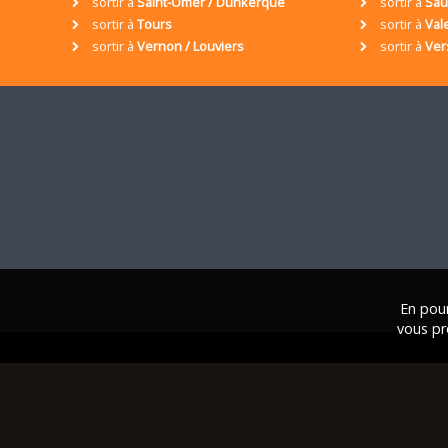
sortir à
Saint-Omer / Dunkerque
sortir à
Sa
sortir à
Tours
sortir à
Val
sortir à
Vernon / Louviers
sortir à
Ver
En pour
vous pr
© 2001 / 2026 • Assoc