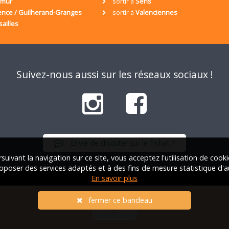
umur
sortir à
Sens
ence / Guilherand-Granges
sortir à
Valenciennes
sailles
Suivez-nous aussi sur les réseaux sociaux !
Envie de discuter sur le Tchat ?
suivant la navigation sur ce site, vous acceptez l'utilisation de cook
oposer des services adaptés et à des fins de mesure statistique d'a
En savoir plus
iation Française des Solos |
Qui sommes-nous ?
|
FAQ
|
Mentions lég
fermer ce bandeau