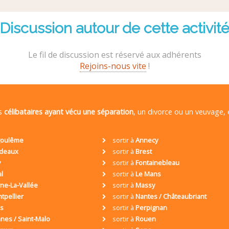
Discussion autour de cette activit
Le fil de discussion est réservé aux adhérents
Rejoins-nous vite
!
es
célibataires ayant vécu une séparation
, un divorce ou un veuvage,
oulême
sortir à
Annecy
deaux
sortir à
Brest
y
sortir à
Fontainebleau
al
sortir à
Le Mans
ne-La-Vallée
sortir à
Massy
tpellier
sortir à
Nantes / Châteaubriant
is
sortir à
Perpignan
nes / Saint-Malo
sortir à
Rouen