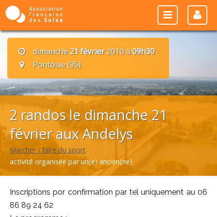
dimanche
21 février
2010 à
09h30
Pontoise (95)
2 randos le dimanche 21
février aux Andelys
Marcher / faire du sport
activité organisée par un(e) ancien(ne)
Inscriptions por confirmation par tel uniquement au 06
86 89 24 62