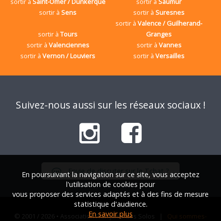
sortir à
Saint-Omer / Dunkerque
sortir à
Saumur
sortir à
Sens
sortir à
Suresnes
sortir à
Valence / Guilherand-
sortir à
Tours
Granges
sortir à
Valenciennes
sortir à
Vannes
sortir à
Vernon / Louviers
sortir à
Versailles
Suivez-nous aussi sur les réseaux sociaux !
Envie de discuter sur le Tchat ?
En poursuivant la navigation sur ce site, vous acceptez
l'utilisation de cookies pour
vous proposer des services adaptés et à des fins de mesure
statistique d'audience.
En savoir plus
© 2001 / 2026 • Association Française des Solos |
Qui sommes-