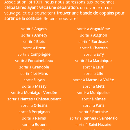
Association loi 1901, nous nous adressons aux personnes
célibataires ayant vécu une séparation
, un divorce ou un
veuvage, et qui souhaitent
trouver une bande de copains pour
sortir de la solitude
. Rejoins-nous vite !
sortir à
Angers
sortir à
Angoulême
sortir à
Annecy
sortir à
Avignon
sortir à
Blois
sortir à
Bordeaux
sortir à
Brest
sortir à
Chartres
sortir à
Compiègne
sortir à
Evry
sortir à
Fontainebleau
sortir à
La Martinique
sortir à
Grenoble
sortir à
Laval
sortir à
Le Mans
sortir à
Lille
sortir à
Lyon
sortir à
Marne-La-Vallée
sortir à
Massy
sortir à
Metz
sortir à
Montaigu - Vendée
sortir à
Montpellier
sortir à
Nantes / Châteaubriant
sortir à
Nîmes
sortir à
Orléans
sortir à
Paris
sortir à
Perpignan
sortir à
Pontoise
sortir à
Reims
sortir à
Rennes / Saint-Malo
sortir à
Rouen
sortir à
Saint Nazaire