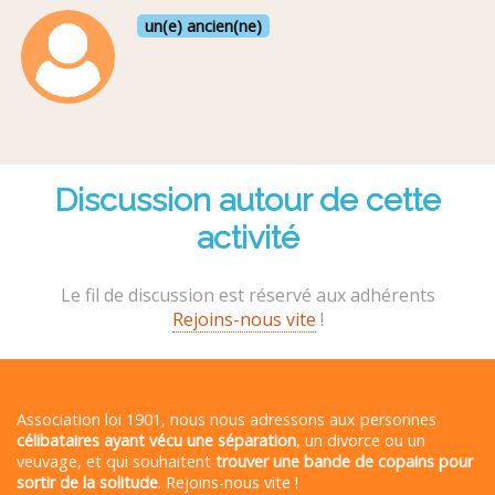
un(e) ancien(ne)
Discussion autour de cette
activité
Le fil de discussion est réservé aux adhérents
Rejoins-nous vite
!
Association loi 1901, nous nous adressons aux personnes
célibataires ayant vécu une séparation
, un divorce ou un
veuvage, et qui souhaitent
trouver une bande de copains pour
sortir de la solitude
. Rejoins-nous vite !