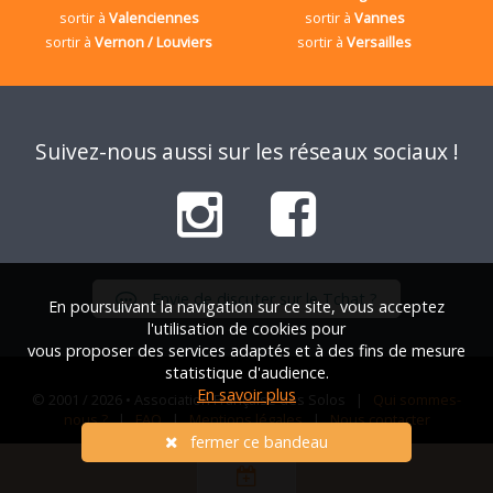
sortir à
Valenciennes
sortir à
Vannes
sortir à
Vernon / Louviers
sortir à
Versailles
Suivez-nous aussi sur les réseaux sociaux !
Envie de discuter sur le Tchat ?
En poursuivant la navigation sur ce site, vous acceptez
l'utilisation de cookies pour
vous proposer des services adaptés et à des fins de mesure
statistique d'audience.
En savoir plus
© 2001 / 2026 • Association Française des Solos |
Qui sommes-
nous ?
|
FAQ
|
Mentions légales
|
Nous contacter
fermer ce bandeau