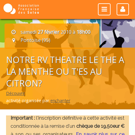
samedi
27 février
2010 à
18h00
Pontoise (95)
NOTRE RV THEATRE LE THE A
LA MENTHE OU T'ES AU
CITRON?
Découvrir
activité organisée par
enchanter
Important :
l'inscription définitive à cette activité est
conditionnée à la remise d'un
chèque de 19,50eur €
à son ou ses organisateurs.
En savoir plus sur ce