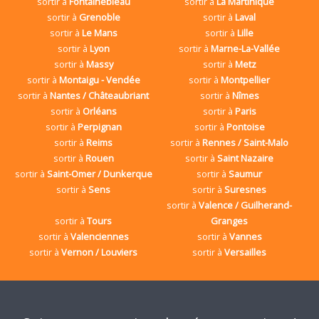
sortir à
Fontainebleau
sortir à
La Martinique
sortir à
Grenoble
sortir à
Laval
sortir à
Le Mans
sortir à
Lille
sortir à
Lyon
sortir à
Marne-La-Vallée
sortir à
Massy
sortir à
Metz
sortir à
Montaigu - Vendée
sortir à
Montpellier
sortir à
Nantes / Châteaubriant
sortir à
Nîmes
sortir à
Orléans
sortir à
Paris
sortir à
Perpignan
sortir à
Pontoise
sortir à
Reims
sortir à
Rennes / Saint-Malo
sortir à
Rouen
sortir à
Saint Nazaire
sortir à
Saint-Omer / Dunkerque
sortir à
Saumur
sortir à
Sens
sortir à
Suresnes
sortir à
Valence / Guilherand-
sortir à
Tours
Granges
sortir à
Valenciennes
sortir à
Vannes
sortir à
Vernon / Louviers
sortir à
Versailles