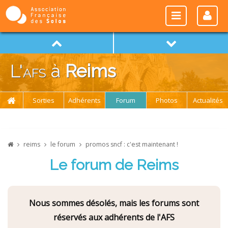
L'
afs
à
Reims
Sorties
Adhérents
Forum
Photos
Actualités
reims
le forum
promos sncf : c'est maintenant !
Le forum de Reims
Nous sommes désolés, mais les forums sont
réservés aux adhérents de l'AFS