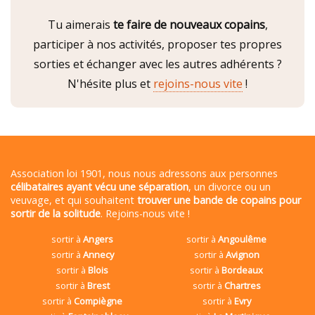
Tu aimerais
te faire de nouveaux copains
,
participer à nos activités, proposer tes propres
sorties et échanger avec les autres adhérents ?
N'hésite plus et
rejoins-nous vite
!
Association loi 1901, nous nous adressons aux personnes
célibataires ayant vécu une séparation
, un divorce ou un
veuvage, et qui souhaitent
trouver une bande de copains pour
sortir de la solitude
. Rejoins-nous vite !
sortir à
Angers
sortir à
Angoulême
sortir à
Annecy
sortir à
Avignon
sortir à
Blois
sortir à
Bordeaux
sortir à
Brest
sortir à
Chartres
sortir à
Compiègne
sortir à
Evry