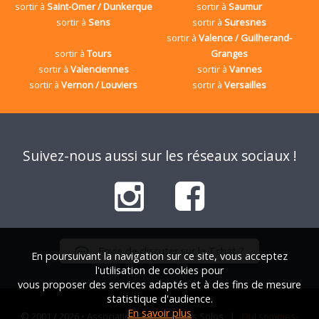
sortir à
Saint-Omer / Dunkerque
sortir à
Saumur
sortir à
Sens
sortir à
Suresnes
sortir à
Valence / Guilherand-
sortir à
Tours
Granges
sortir à
Valenciennes
sortir à
Vannes
sortir à
Vernon / Louviers
sortir à
Versailles
Suivez-nous aussi sur les réseaux sociaux !
Envie de discuter sur le Tchat ?
En poursuivant la navigation sur ce site, vous acceptez
l'utilisation de cookies pour
vous proposer des services adaptés et à des fins de mesure
statistique d'audience.
En savoir plus
© 2001 / 2026 • Association Française des Solos |
Qui sommes-