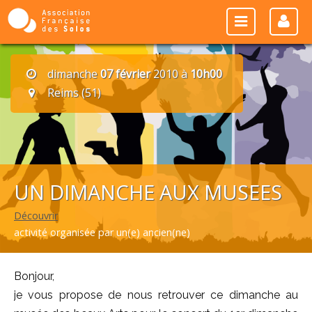
dimanche
07 février
2010 à
10h00
Reims (51)
UN DIMANCHE AUX MUSEES
Découvrir
activité organisée par un(e) ancien(ne)
Bonjour,
je vous propose de nous retrouver ce dimanche au