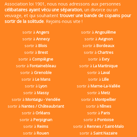
Association loi 1901, nous nous adressons aux personnes
célibataires ayant vécu une séparation
, un divorce ou un
veuvage, et qui souhaitent
trouver une bande de copains pour
sortir de la solitude
. Rejoins-nous vite !
sortir à
Angers
sortir à
Angoulême
sortir à
Annecy
sortir à
Avignon
sortir à
Blois
sortir à
Bordeaux
sortir à
Brest
sortir à
Chartres
sortir à
Compiègne
sortir à
Evry
sortir à
Fontainebleau
sortir à
La Martinique
sortir à
Grenoble
sortir à
Laval
sortir à
Le Mans
sortir à
Lille
sortir à
Lyon
sortir à
Marne-La-Vallée
sortir à
Massy
sortir à
Metz
sortir à
Montaigu - Vendée
sortir à
Montpellier
sortir à
Nantes / Châteaubriant
sortir à
Nîmes
sortir à
Orléans
sortir à
Paris
sortir à
Perpignan
sortir à
Pontoise
sortir à
Reims
sortir à
Rennes / Saint-Malo
sortir à
Rouen
sortir à
Saint Nazaire