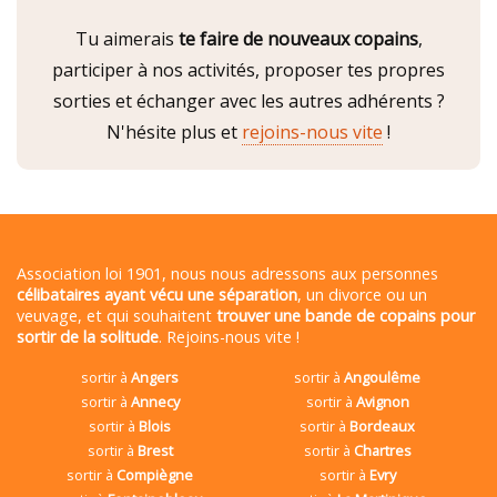
Tu aimerais
te faire de nouveaux copains
,
participer à nos activités, proposer tes propres
sorties et échanger avec les autres adhérents ?
N'hésite plus et
rejoins-nous vite
!
Association loi 1901, nous nous adressons aux personnes
célibataires ayant vécu une séparation
, un divorce ou un
veuvage, et qui souhaitent
trouver une bande de copains pour
sortir de la solitude
. Rejoins-nous vite !
sortir à
Angers
sortir à
Angoulême
sortir à
Annecy
sortir à
Avignon
sortir à
Blois
sortir à
Bordeaux
sortir à
Brest
sortir à
Chartres
sortir à
Compiègne
sortir à
Evry