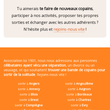
Tu aimerais
te faire de nouveaux copains
,
participer à nos activités, proposer tes propres
sorties et échanger avec les autres adhérents ?
N'hésite plus et
rejoins-nous vite
!
Association loi 1901, nous nous adressons aux personnes
célibataires ayant vécu une séparation
, un divorce ou un
veuvage, et qui souhaitent
trouver une bande de copains pour
sortir de la solitude
. Rejoins-nous vite !
sortir à
Angers
sortir à
Angoulême
sortir à
Annecy
sortir à
Avignon
sortir à
Blois
sortir à
Bordeaux
sortir à
Brest
sortir à
Chartres
sortir à
Compiègne
sortir à
Evry