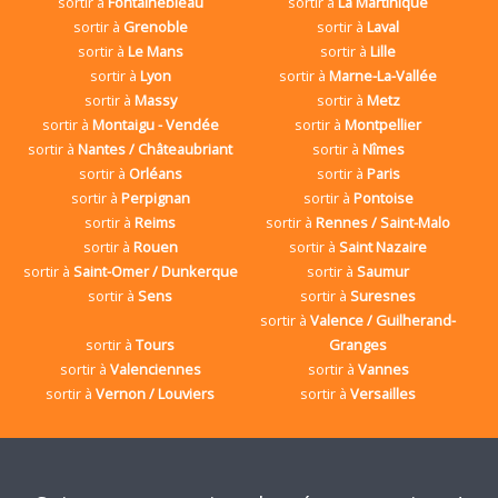
sortir à
Fontainebleau
sortir à
La Martinique
sortir à
Grenoble
sortir à
Laval
sortir à
Le Mans
sortir à
Lille
sortir à
Lyon
sortir à
Marne-La-Vallée
sortir à
Massy
sortir à
Metz
sortir à
Montaigu - Vendée
sortir à
Montpellier
sortir à
Nantes / Châteaubriant
sortir à
Nîmes
sortir à
Orléans
sortir à
Paris
sortir à
Perpignan
sortir à
Pontoise
sortir à
Reims
sortir à
Rennes / Saint-Malo
sortir à
Rouen
sortir à
Saint Nazaire
sortir à
Saint-Omer / Dunkerque
sortir à
Saumur
sortir à
Sens
sortir à
Suresnes
sortir à
Valence / Guilherand-
sortir à
Tours
Granges
sortir à
Valenciennes
sortir à
Vannes
sortir à
Vernon / Louviers
sortir à
Versailles