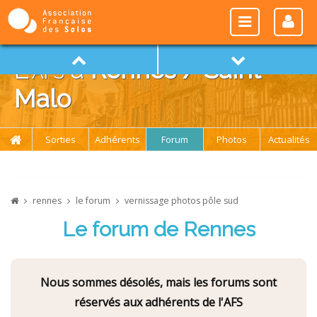
L'
afs
à
Rennes / Saint-
Malo
Sorties
Adhérents
Forum
Photos
Actualités
rennes
le forum
vernissage photos pôle sud
Le forum de Rennes
Nous sommes désolés, mais les forums sont
réservés aux adhérents de l'AFS