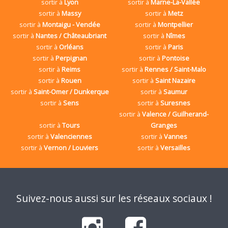
sortir à
Lyon
sortir à
Marne-La-Vallée
sortir à
Massy
sortir à
Metz
sortir à
Montaigu - Vendée
sortir à
Montpellier
sortir à
Nantes / Châteaubriant
sortir à
Nîmes
sortir à
Orléans
sortir à
Paris
sortir à
Perpignan
sortir à
Pontoise
sortir à
Reims
sortir à
Rennes / Saint-Malo
sortir à
Rouen
sortir à
Saint Nazaire
sortir à
Saint-Omer / Dunkerque
sortir à
Saumur
sortir à
Sens
sortir à
Suresnes
sortir à
Valence / Guilherand-
sortir à
Tours
Granges
sortir à
Valenciennes
sortir à
Vannes
sortir à
Vernon / Louviers
sortir à
Versailles
Suivez-nous aussi sur les réseaux sociaux !