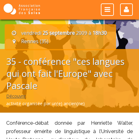
vendredi
25 septembre
2009 à
18h30
Rennes (35)
35 - conférence "ces langues
qui ont fait l'Europe" avec
Pascale
Découvrir
activité organisée par un(e) ancien(ne)
Conférence-débat donnée par Henriette Walter,
professeur émérite de linguistique à l’Université de