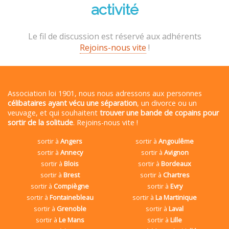
activité
Le fil de discussion est réservé aux adhérents
Rejoins-nous vite
!
Association loi 1901, nous nous adressons aux personnes
célibataires ayant vécu une séparation
, un divorce ou un
veuvage, et qui souhaitent
trouver une bande de copains pour
sortir de la solitude
. Rejoins-nous vite !
sortir à
Angers
sortir à
Angoulême
sortir à
Annecy
sortir à
Avignon
sortir à
Blois
sortir à
Bordeaux
sortir à
Brest
sortir à
Chartres
sortir à
Compiègne
sortir à
Evry
sortir à
Fontainebleau
sortir à
La Martinique
sortir à
Grenoble
sortir à
Laval
sortir à
Le Mans
sortir à
Lille