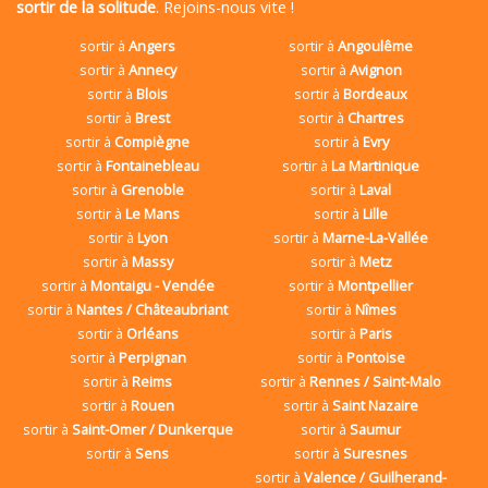
sortir de la solitude
. Rejoins-nous vite !
sortir à
Angers
sortir à
Angoulême
sortir à
Annecy
sortir à
Avignon
sortir à
Blois
sortir à
Bordeaux
sortir à
Brest
sortir à
Chartres
sortir à
Compiègne
sortir à
Evry
sortir à
Fontainebleau
sortir à
La Martinique
sortir à
Grenoble
sortir à
Laval
sortir à
Le Mans
sortir à
Lille
sortir à
Lyon
sortir à
Marne-La-Vallée
sortir à
Massy
sortir à
Metz
sortir à
Montaigu - Vendée
sortir à
Montpellier
sortir à
Nantes / Châteaubriant
sortir à
Nîmes
sortir à
Orléans
sortir à
Paris
sortir à
Perpignan
sortir à
Pontoise
sortir à
Reims
sortir à
Rennes / Saint-Malo
sortir à
Rouen
sortir à
Saint Nazaire
sortir à
Saint-Omer / Dunkerque
sortir à
Saumur
sortir à
Sens
sortir à
Suresnes
sortir à
Valence / Guilherand-