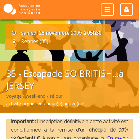
samedi
28 novembre
2009 à
05h30
Rennes (35)
35 - Escapade SO BRITISH...à
JERSEY
Voyage / week-end / séjour
activité organisée par un(e) ancien(ne)
Important :
l'inscription définitive à cette activité est
conditionnée à la remise d'un
chèque de 37(+
13/enfant) €
à son ou ses organisateurs.
En savoir