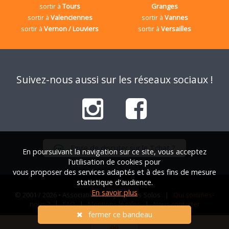
sortir à
Tours
Granges
sortir à
Valenciennes
sortir à
Vannes
sortir à
Vernon / Louviers
sortir à
Versailles
Suivez-nous aussi sur les réseaux sociaux !
Envie de discuter sur le Tchat ?
En poursuivant la navigation sur ce site, vous acceptez
l'utilisation de cookies pour
vous proposer des services adaptés et à des fins de mesure
statistique d'audience.
En savoir plus
© 2001 / 2026 • Association Française des Solos |
Qui sommes-
nous ?
|
FAQ
|
Mentions légales
|
Nous contacter
fermer ce bandeau