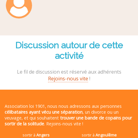
Discussion autour de cette
activité
Le fil de discussion est réservé aux adhérents
Rejoins-nous vite
!
Association loi 1901, nous nous adressons aux personnes
célibataires ayant vécu une séparation
, un divorce ou un
veuvage, et qui souhaitent
trouver une bande de copains pour
sortir de la solitude
. Rejoins-nous vite !
sortir à
Angers
sortir à
Angoulême