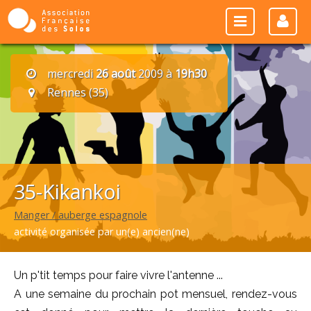
mercredi
26 août
2009 à
19h30
Rennes (35)
35-Kikankoi
Manger / auberge espagnole
activité organisée par un(e) ancien(ne)
Un p'tit temps pour faire vivre l'antenne ...
A une semaine du prochain pot mensuel, rendez-vous