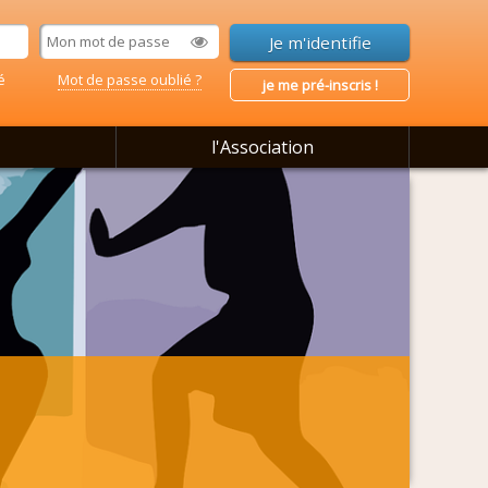
é
Mot de passe oublié ?
je me pré-inscris !
l'Association