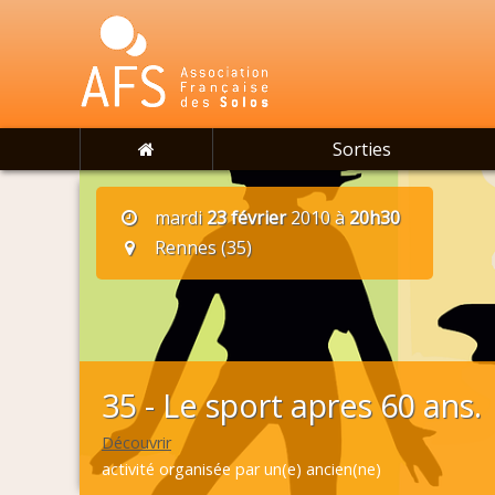
Sorties
mardi
23 février
2010 à
20h30
Rennes (35)
35 - Le sport apres 60 ans.
Découvrir
activité organisée par un(e) ancien(ne)