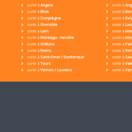
sortir à
Angers
sortir à
Ang
sortir à
Blois
sortir à
Bor
sortir à
Compiègne
sortir à
Evr
sortir à
Grenoble
sortir à
Lav
sortir à
Lyon
sortir à
Mar
sortir à
Montaigu - Vendée
sortir à
Mon
sortir à
Orléans
sortir à
Par
sortir à
Reims
sortir à
Ren
sortir à
Saint-Omer / Dunkerque
sortir à
Sa
sortir à
Tours
sortir à
Val
sortir à
Vernon / Louviers
sortir à
Ver