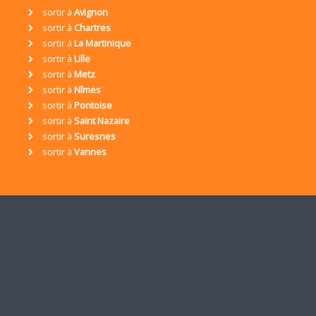
sortir à
Avignon
sortir à
Chartres
sortir à
La Martinique
sortir à
Lille
sortir à
Metz
sortir à
Nîmes
sortir à
Pontoise
sortir à
Saint Nazaire
sortir à
Suresnes
sortir à
Vannes