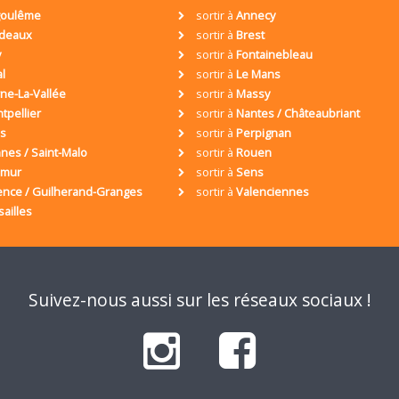
oulême
sortir à
Annecy
deaux
sortir à
Brest
y
sortir à
Fontainebleau
al
sortir à
Le Mans
ne-La-Vallée
sortir à
Massy
tpellier
sortir à
Nantes / Châteaubriant
is
sortir à
Perpignan
nes / Saint-Malo
sortir à
Rouen
umur
sortir à
Sens
ence / Guilherand-Granges
sortir à
Valenciennes
sailles
Suivez-nous aussi sur les réseaux sociaux !