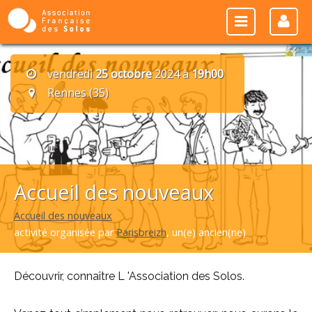
vendredi
25 octobre
2024 à
19h00
Rennes (35)
Accueil des nouveaux
Accueil des nouveaux
activité organisée par
Parisbreizh
, un(e) ancien(ne)
Découvrir, connaître L 'Association des Solos.