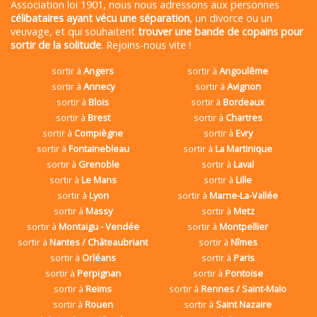
Association loi 1901, nous nous adressons aux personnes
célibataires ayant vécu une séparation
, un divorce ou un
veuvage, et qui souhaitent
trouver une bande de copains pour
sortir de la solitude
. Rejoins-nous vite !
sortir à
Angers
sortir à
Angoulême
sortir à
Annecy
sortir à
Avignon
sortir à
Blois
sortir à
Bordeaux
sortir à
Brest
sortir à
Chartres
sortir à
Compiègne
sortir à
Evry
sortir à
Fontainebleau
sortir à
La Martinique
sortir à
Grenoble
sortir à
Laval
sortir à
Le Mans
sortir à
Lille
sortir à
Lyon
sortir à
Marne-La-Vallée
sortir à
Massy
sortir à
Metz
sortir à
Montaigu - Vendée
sortir à
Montpellier
sortir à
Nantes / Châteaubriant
sortir à
Nîmes
sortir à
Orléans
sortir à
Paris
sortir à
Perpignan
sortir à
Pontoise
sortir à
Reims
sortir à
Rennes / Saint-Malo
sortir à
Rouen
sortir à
Saint Nazaire