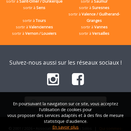
sortir à
Saint-Omer / Dunkerque
sortir à
Saumur
sortir à
Sens
sortir à
Suresnes
sortir à
Valence / Guilherand-
sortir à
Tours
Granges
sortir à
Valenciennes
sortir à
Vannes
sortir à
Vernon / Louviers
sortir à
Versailles
Suivez-nous aussi sur les réseaux sociaux !
Envie de discuter sur le Tchat ?
En poursuivant la navigation sur ce site, vous acceptez
l'utilisation de cookies pour
vous proposer des services adaptés et à des fins de mesure
statistique d'audience.
En savoir plus
© 2001 / 2026 • Association Française des Solos |
Qui sommes-