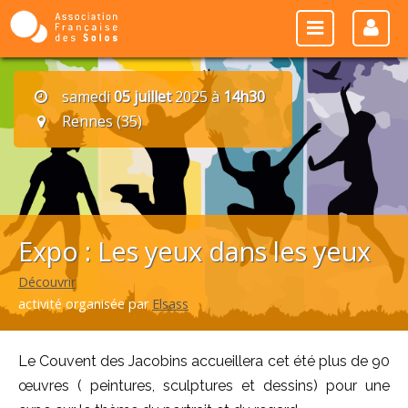
samedi
05 juillet
2025 à
14h30
Rennes (35)
Expo : Les yeux dans les yeux
Découvrir
activité organisée par
Elsass
Le Couvent des Jacobins accueillera cet été plus de 90
œuvres ( peintures, sculptures et dessins) pour une