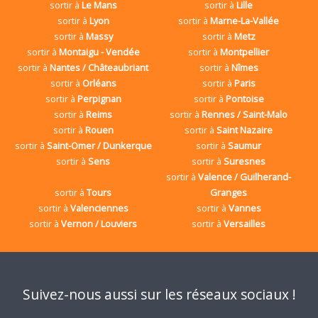
sortir à
Le Mans
sortir à
Lille
sortir à
Lyon
sortir à
Marne-La-Vallée
sortir à
Massy
sortir à
Metz
sortir à
Montaigu - Vendée
sortir à
Montpellier
sortir à
Nantes / Châteaubriant
sortir à
Nîmes
sortir à
Orléans
sortir à
Paris
sortir à
Perpignan
sortir à
Pontoise
sortir à
Reims
sortir à
Rennes / Saint-Malo
sortir à
Rouen
sortir à
Saint Nazaire
sortir à
Saint-Omer / Dunkerque
sortir à
Saumur
sortir à
Sens
sortir à
Suresnes
sortir à
Valence / Guilherand-
sortir à
Tours
Granges
sortir à
Valenciennes
sortir à
Vannes
sortir à
Vernon / Louviers
sortir à
Versailles
Suivez-nous aussi sur les réseaux sociaux !