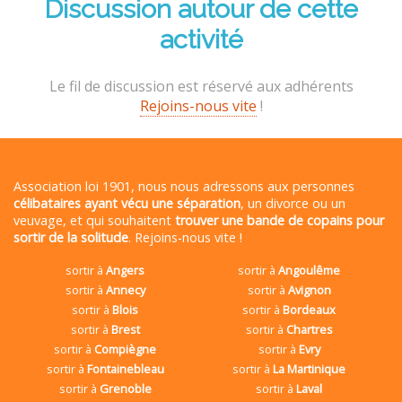
Discussion autour de cette
activité
Le fil de discussion est réservé aux adhérents
Rejoins-nous vite
!
Association loi 1901, nous nous adressons aux personnes
célibataires ayant vécu une séparation
, un divorce ou un
veuvage, et qui souhaitent
trouver une bande de copains pour
sortir de la solitude
. Rejoins-nous vite !
sortir à
Angers
sortir à
Angoulême
sortir à
Annecy
sortir à
Avignon
sortir à
Blois
sortir à
Bordeaux
sortir à
Brest
sortir à
Chartres
sortir à
Compiègne
sortir à
Evry
sortir à
Fontainebleau
sortir à
La Martinique
sortir à
Grenoble
sortir à
Laval