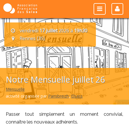
vendredi
17 juillet
2026 à
19h30
Rennes (35)
Notre Mensuelle juillet 26
Mensuelle
activité organisée par
Parisbreizh
,
Elsass
Passer tout simplement un moment convivial,
connaître les nouveaux adhérents.