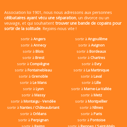
Association loi 1901, nous nous adressons aux personnes
célibataires ayant vécu une séparation
, un divorce ou un
veuvage, et qui souhaitent
trouver une bande de copains pour
sortir de la solitude
. Rejoins-nous vite !
sortir à
Angers
sortir à
Angoulême
sortir à
Annecy
sortir à
Avignon
sortir à
Blois
sortir à
Bordeaux
sortir à
Brest
sortir à
Chartres
sortir à
Compiègne
sortir à
Evry
sortir à
Fontainebleau
sortir à
La Martinique
sortir à
Grenoble
sortir à
Laval
sortir à
Le Mans
sortir à
Lille
sortir à
Lyon
sortir à
Marne-La-Vallée
sortir à
Massy
sortir à
Metz
sortir à
Montaigu - Vendée
sortir à
Montpellier
sortir à
Nantes / Châteaubriant
sortir à
Nîmes
sortir à
Orléans
sortir à
Paris
sortir à
Perpignan
sortir à
Pontoise
sortir à
Reims
sortir à
Rennes / Saint-Malo