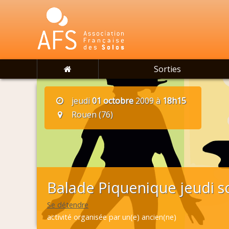
Sorties
jeudi
01 octobre
2009 à
18h15
Rouen (76)
Balade Piquenique jeudi so
Se détendre
activité organisée par un(e) ancien(ne)