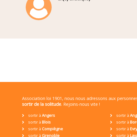
Association loi 1901, nous nous adressons aux personn
sortir de la solitude
. Rejoins-nous vite !
sortir à
Angers
sortir à
Ang
sortir à
Blois
sortir à
Bor
sortir à
Compiègne
sortir à
Evr
sortir à
Grenoble
sortir à
Lav