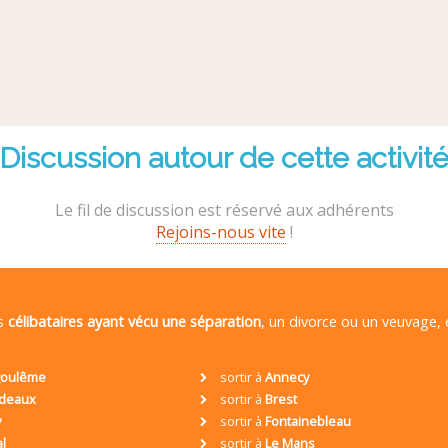
Discussion autour de cette activit
Le fil de discussion est réservé aux adhérents
Rejoins-nous vite
!
es
célibataires ayant vécu une séparation
, un divorce ou un veuvage,
oulême
sortir à
Annecy
deaux
sortir à
Brest
y
sortir à
Fontainebleau
al
sortir à
Le Mans