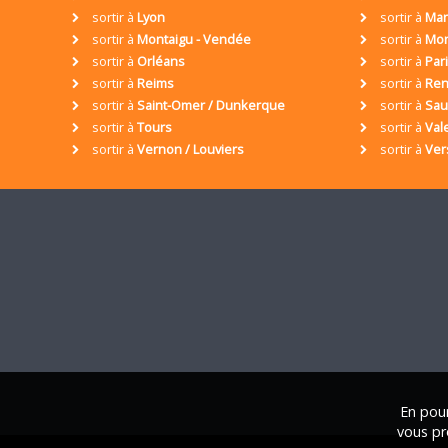
sortir à
Lyon
sortir à
Mar
sortir à
Montaigu - Vendée
sortir à
Mon
sortir à
Orléans
sortir à
Par
sortir à
Reims
sortir à
Ren
sortir à
Saint-Omer / Dunkerque
sortir à
Sa
sortir à
Tours
sortir à
Val
sortir à
Vernon / Louviers
sortir à
Ver
En pour
vous pr