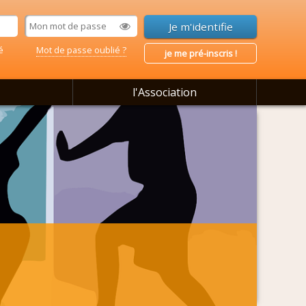
é
Mot de passe oublié ?
je me pré-inscris !
l'Association