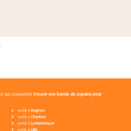
é
 et qui souhaitent
trouver une bande de copains pour
sortir à
Avignon
sortir à
Chartres
sortir à
La Martinique
sortir à
Lille