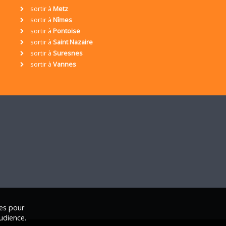
sortir à
Metz
sortir à
Nîmes
sortir à
Pontoise
sortir à
Saint Nazaire
sortir à
Suresnes
sortir à
Vannes
ies pour
udience.