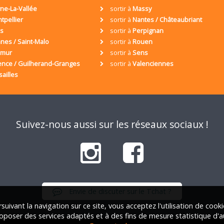
ne-La-Vallée
sortir à
Massy
tpellier
sortir à
Nantes / Châteaubriant
is
sortir à
Perpignan
nes / Saint-Malo
sortir à
Rouen
umur
sortir à
Sens
ence / Guilherand-Granges
sortir à
Valenciennes
sailles
Suivez-nous aussi sur les réseaux sociaux !
Envie de discuter sur le Tchat ?
suivant la navigation sur ce site, vous acceptez l'utilisation de cook
oposer des services adaptés et à des fins de mesure statistique d'a