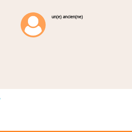
un(e) ancien(ne)
é