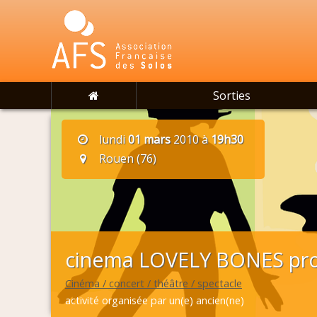
Sorties
lundi
01 mars
2010 à
19h30
Rouen (76)
cinema LOVELY BONES pro
Cinéma / concert / théâtre / spectacle
activité organisée par un(e) ancien(ne)