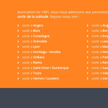
Association loi 1901, nous nous adressons aux personn
sortir de la solitude
. Rejoins-nous vite !
sortir à
Angers
sortir à
Ang
sortir à
Blois
sortir à
Bor
sortir à
Compiègne
sortir à
Evr
sortir à
Grenoble
sortir à
Lav
sortir à
Lyon
sortir à
Mar
sortir à
Montaigu - Vendée
sortir à
Mon
sortir à
Orléans
sortir à
Par
sortir à
Reims
sortir à
Ren
sortir à
Saint-Omer / Dunkerque
sortir à
Sa
sortir à
Tours
sortir à
Val
sortir à
Vernon / Louviers
sortir à
Ver