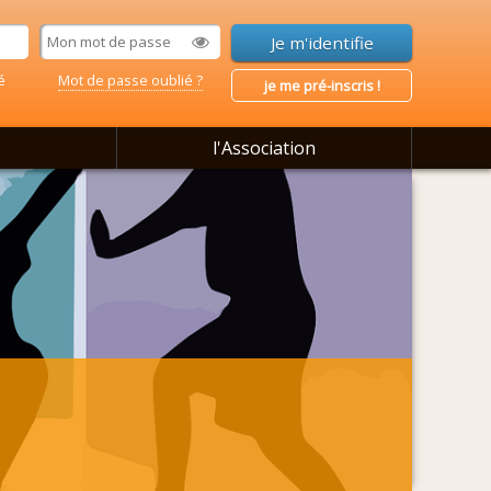
é
Mot de passe oublié ?
je me pré-inscris !
l'Association