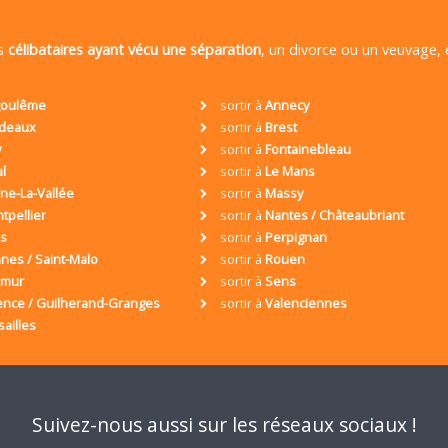
es
célibataires ayant vécu une séparation
, un divorce ou un veuvage,
oulême
sortir à
Annecy
deaux
sortir à
Brest
y
sortir à
Fontainebleau
al
sortir à
Le Mans
ne-La-Vallée
sortir à
Massy
tpellier
sortir à
Nantes / Châteaubriant
is
sortir à
Perpignan
nes / Saint-Malo
sortir à
Rouen
umur
sortir à
Sens
ence / Guilherand-Granges
sortir à
Valenciennes
sailles
Suivez-nous aussi sur les réseaux sociaux !