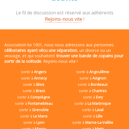
Le fil de discussion est réservé aux adhérents
Rejoins-nous vite
!
Association loi 1901, nous nous adressons aux personnes
célibataires ayant vécu une séparation
, un divorce ou un
veuvage, et qui souhaitent
trouver une bande de copains pour
sortir de la solitude
. Rejoins-nous vite !
sortir à
Angers
sortir à
Angoulême
sortir à
Annecy
sortir à
Avignon
sortir à
Blois
sortir à
Bordeaux
sortir à
Brest
sortir à
Chartres
sortir à
Compiègne
sortir à
Evry
sortir à
Fontainebleau
sortir à
La Martinique
sortir à
Grenoble
sortir à
Laval
sortir à
Le Mans
sortir à
Lille
sortir à
Lyon
sortir à
Marne-La-Vallée
sortir à
Massy
sortir à
Metz