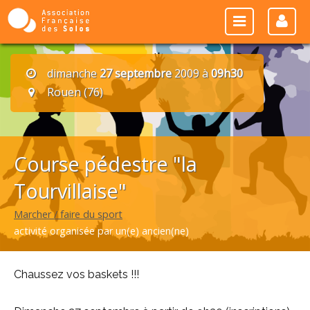
dimanche
27 septembre
2009 à
09h30
Rouen (76)
Course pédestre "la
Tourvillaise"
Marcher / faire du sport
activité organisée par un(e) ancien(ne)
Chaussez vos baskets !!!