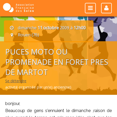
dimanche
11 octobre
2009 à
12h00
Rouen (76)
PUCES MOTO OU
PROMENADE EN FORET PRES
DE MARTOT
Se détendre
activité organisée par un(e) ancien(ne)
bonjour,
Beaucoup de gens s'ennuient le dimanche ,raison de