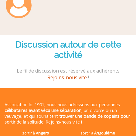
Discussion autour de cette
activité
Le fil de discussion est réservé aux adhérents
Rejoins-nous vite
!
Association loi 1901, nous nous adressons aux personnes
célibataires ayant vécu une séparation
, un divorce ou un
veuvage, et qui souhaitent
trouver une bande de copains pour
sortir de la solitude
. Rejoins-nous vite !
sortir à
Angers
sortir à
Angoulême