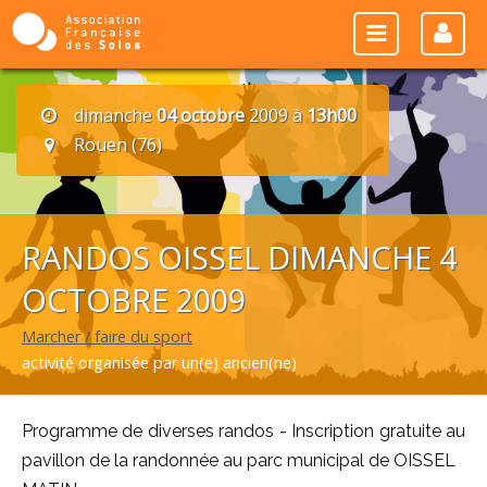
dimanche
04 octobre
2009 à
13h00
Rouen (76)
RANDOS OISSEL DIMANCHE 4
OCTOBRE 2009
Marcher / faire du sport
activité organisée par un(e) ancien(ne)
Programme de diverses randos - Inscription gratuite au
pavillon de la randonnée au parc municipal de OISSEL