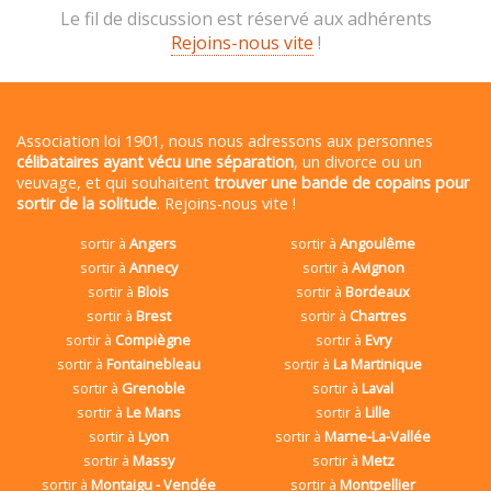
Le fil de discussion est réservé aux adhérents
Rejoins-nous vite
!
Association loi 1901, nous nous adressons aux personnes
célibataires ayant vécu une séparation
, un divorce ou un
veuvage, et qui souhaitent
trouver une bande de copains pour
sortir de la solitude
. Rejoins-nous vite !
sortir à
Angers
sortir à
Angoulême
sortir à
Annecy
sortir à
Avignon
sortir à
Blois
sortir à
Bordeaux
sortir à
Brest
sortir à
Chartres
sortir à
Compiègne
sortir à
Evry
sortir à
Fontainebleau
sortir à
La Martinique
sortir à
Grenoble
sortir à
Laval
sortir à
Le Mans
sortir à
Lille
sortir à
Lyon
sortir à
Marne-La-Vallée
sortir à
Massy
sortir à
Metz
sortir à
Montaigu - Vendée
sortir à
Montpellier