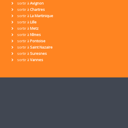
sortir à
Avignon
sortir à
Chartres
sortir à
La Martinique
sortir à
Lille
sortir à
Metz
sortir à
Nîmes
sortir à
Pontoise
sortir à
Saint Nazaire
sortir à
Suresnes
sortir à
Vannes