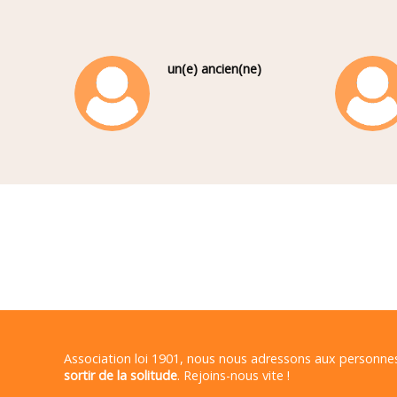
un(e) ancien(ne)
Association loi 1901, nous nous adressons aux personn
sortir de la solitude
. Rejoins-nous vite !