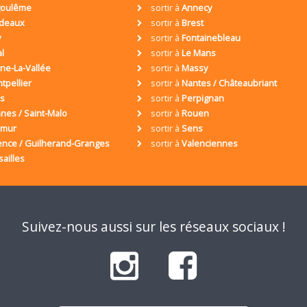
oulême
sortir à
Annecy
deaux
sortir à
Brest
y
sortir à
Fontainebleau
al
sortir à
Le Mans
ne-La-Vallée
sortir à
Massy
tpellier
sortir à
Nantes / Châteaubriant
is
sortir à
Perpignan
nes / Saint-Malo
sortir à
Rouen
umur
sortir à
Sens
ence / Guilherand-Granges
sortir à
Valenciennes
sailles
Suivez-nous aussi sur les réseaux sociaux !