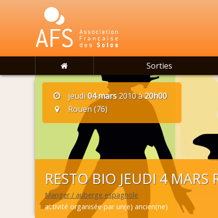
Sorties
jeudi
04 mars
2010 à
20h00
Rouen (76)
RESTO BIO JEUDI 4 MARS
Manger / auberge espagnole
activité organisée par un(e) ancien(ne)