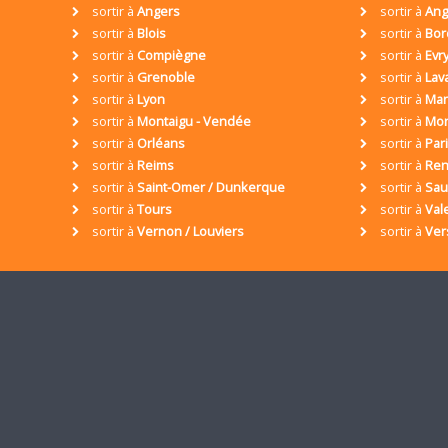
sortir à
Angers
sortir à
Ang
sortir à
Blois
sortir à
Bor
sortir à
Compiègne
sortir à
Evr
sortir à
Grenoble
sortir à
Lav
sortir à
Lyon
sortir à
Mar
sortir à
Montaigu - Vendée
sortir à
Mon
sortir à
Orléans
sortir à
Par
sortir à
Reims
sortir à
Ren
sortir à
Saint-Omer / Dunkerque
sortir à
Sa
sortir à
Tours
sortir à
Val
sortir à
Vernon / Louviers
sortir à
Ver