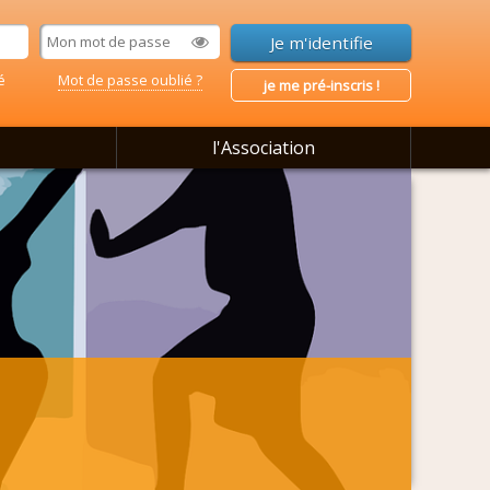
é
Mot de passe oublié ?
je me pré-inscris !
l'Association