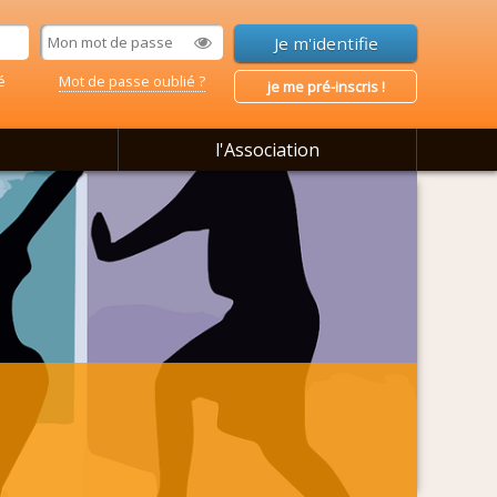
é
Mot de passe oublié ?
je me pré-inscris !
l'Association