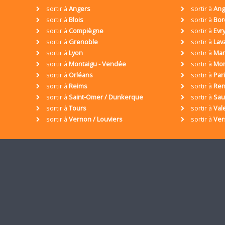
sortir à
Angers
sortir à
Ang
sortir à
Blois
sortir à
Bor
sortir à
Compiègne
sortir à
Evr
sortir à
Grenoble
sortir à
Lav
sortir à
Lyon
sortir à
Mar
sortir à
Montaigu - Vendée
sortir à
Mon
sortir à
Orléans
sortir à
Par
sortir à
Reims
sortir à
Ren
sortir à
Saint-Omer / Dunkerque
sortir à
Sa
sortir à
Tours
sortir à
Val
sortir à
Vernon / Louviers
sortir à
Ver