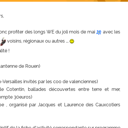
s,
onc profiter des longs WE du joli mois de mai
avec les
s
voisins, régionaux ou autres ...
ité !
 (antenne de Rouen)
-Versailles invités par les coo de valenciennes)
 Cotentin, ballades découvertes entre terre et mer,
compte 30euros)
e , organisé par Jacques et Laurence des Cauxcotiers
criptif de la fiche d'activité correspondante sur programme