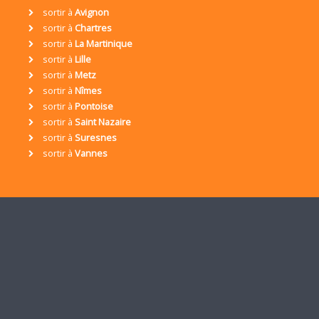
sortir à
Avignon
sortir à
Chartres
sortir à
La Martinique
sortir à
Lille
sortir à
Metz
sortir à
Nîmes
sortir à
Pontoise
sortir à
Saint Nazaire
sortir à
Suresnes
sortir à
Vannes