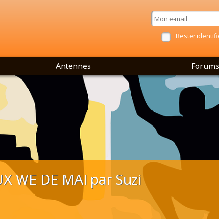
Rester identifi
Antennes
Forums
X WE DE MAI par Suzi