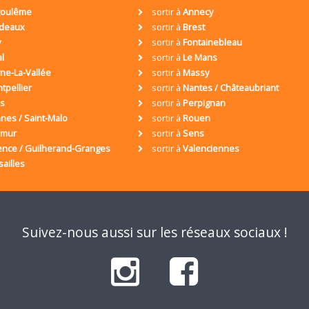
oulême
sortir à
Annecy
deaux
sortir à
Brest
y
sortir à
Fontainebleau
al
sortir à
Le Mans
ne-La-Vallée
sortir à
Massy
tpellier
sortir à
Nantes / Châteaubriant
is
sortir à
Perpignan
nes / Saint-Malo
sortir à
Rouen
umur
sortir à
Sens
ence / Guilherand-Granges
sortir à
Valenciennes
sailles
Suivez-nous aussi sur les réseaux sociaux !