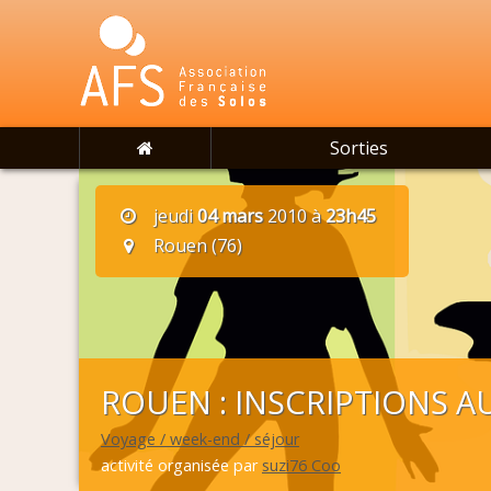
Sorties
jeudi
04 mars
2010 à
23h45
Rouen (76)
ROUEN : INSCRIPTIONS AU
Voyage / week-end / séjour
activité organisée par
suzi76 Coo