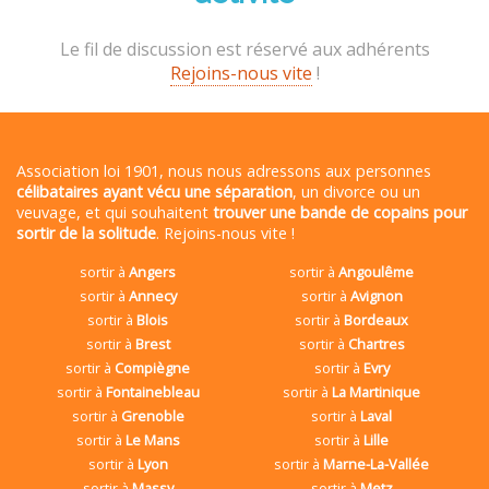
Le fil de discussion est réservé aux adhérents
Rejoins-nous vite
!
Association loi 1901, nous nous adressons aux personnes
célibataires ayant vécu une séparation
, un divorce ou un
veuvage, et qui souhaitent
trouver une bande de copains pour
sortir de la solitude
. Rejoins-nous vite !
sortir à
Angers
sortir à
Angoulême
sortir à
Annecy
sortir à
Avignon
sortir à
Blois
sortir à
Bordeaux
sortir à
Brest
sortir à
Chartres
sortir à
Compiègne
sortir à
Evry
sortir à
Fontainebleau
sortir à
La Martinique
sortir à
Grenoble
sortir à
Laval
sortir à
Le Mans
sortir à
Lille
sortir à
Lyon
sortir à
Marne-La-Vallée
sortir à
Massy
sortir à
Metz