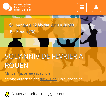
vendredi
12 février
2010 à
20h00
Rouen (76)
SOL'ANNIV DE FEVRIER A
ROUEN
Manger / auberge espagnole
activité organisée par
suzi76 Coo
, un(e) ancien(ne)
Nouveau tarif 2010 : 3.50 euros