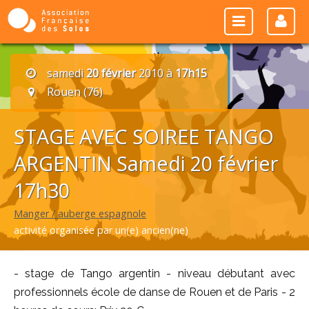
samedi
20 février
2010 à
17h15
Rouen (76)
STAGE AVEC SOIREE TANGO
ARGENTIN Samedi 20 février
17h30
Manger / auberge espagnole
activité organisée par un(e) ancien(ne)
- stage de Tango argentin - niveau débutant avec
professionnels école de danse de Rouen et de Paris - 2