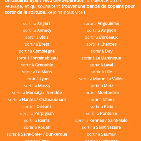
célibataires ayant vécu une séparation
, un divorce ou un
veuvage, et qui souhaitent
trouver une bande de copains pour
sortir de la solitude
. Rejoins-nous vite !
sortir à
Angers
sortir à
Angoulême
sortir à
Annecy
sortir à
Avignon
sortir à
Blois
sortir à
Bordeaux
sortir à
Brest
sortir à
Chartres
sortir à
Compiègne
sortir à
Evry
sortir à
Fontainebleau
sortir à
La Martinique
sortir à
Grenoble
sortir à
Laval
sortir à
Le Mans
sortir à
Lille
sortir à
Lyon
sortir à
Marne-La-Vallée
sortir à
Massy
sortir à
Metz
sortir à
Montaigu - Vendée
sortir à
Montpellier
sortir à
Nantes / Châteaubriant
sortir à
Nîmes
sortir à
Orléans
sortir à
Paris
sortir à
Perpignan
sortir à
Pontoise
sortir à
Reims
sortir à
Rennes / Saint-Malo
sortir à
Rouen
sortir à
Saint Nazaire
sortir à
Saint-Omer / Dunkerque
sortir à
Saumur