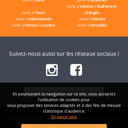
sortir à
Sens
sortir à
Suresnes
sortir à
Valence / Guilherand-
sortir à
Tours
Granges
sortir à
Valenciennes
sortir à
Vannes
sortir à
Vernon / Louviers
sortir à
Versailles
Suivez-nous aussi sur les réseaux sociaux !
Envie de discuter sur le Tchat ?
En poursuivant la navigation sur ce site, vous acceptez
l'utilisation de cookies pour
vous proposer des services adaptés et à des fins de mesure
statistique d'audience.
En savoir plus
© 2001 / 2026 • Association Française des Solos |
Qui sommes-
nous ?
|
FAQ
|
Mentions légales
|
Nous contacter