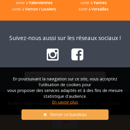
sortir à
Valenciennes
sortir à
Vannes
sortir à
Vernon / Louviers
sortir à
Versailles
Suivez-nous aussi sur les réseaux sociaux !
Envie de discuter sur le Tchat ?
En poursuivant la navigation sur ce site, vous acceptez
l'utilisation de cookies pour
vous proposer des services adaptés et à des fins de mesure
statistique d'audience.
En savoir plus
© 2001 / 2026 • Association Française des Solos |
Qui sommes-
nous ?
|
FAQ
|
Mentions légales
|
Nous contacter
fermer ce bandeau