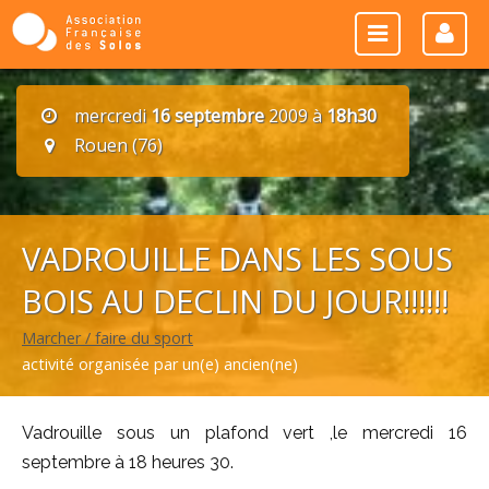
mercredi
16 septembre
2009 à
18h30
Rouen (76)
VADROUILLE DANS LES SOUS
BOIS AU DECLIN DU JOUR!!!!!!
Marcher / faire du sport
activité organisée par un(e) ancien(ne)
Vadrouille sous un plafond vert ,le mercredi 16
septembre à 18 heures 30.