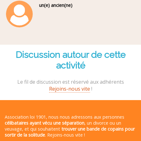
un(e) ancien(ne)
Discussion autour de cette
activité
Le fil de discussion est réservé aux adhérents
Rejoins-nous vite
!
Association loi 1901, nous nous adressons aux personnes
célibataires ayant vécu une séparation
, un divorce ou un
veuvage, et qui souhaitent
trouver une bande de copains pour
sortir de la solitude
. Rejoins-nous vite !