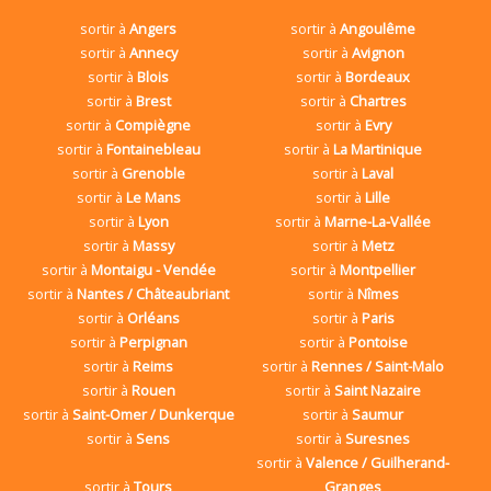
sortir à
Angers
sortir à
Angoulême
sortir à
Annecy
sortir à
Avignon
sortir à
Blois
sortir à
Bordeaux
sortir à
Brest
sortir à
Chartres
sortir à
Compiègne
sortir à
Evry
sortir à
Fontainebleau
sortir à
La Martinique
sortir à
Grenoble
sortir à
Laval
sortir à
Le Mans
sortir à
Lille
sortir à
Lyon
sortir à
Marne-La-Vallée
sortir à
Massy
sortir à
Metz
sortir à
Montaigu - Vendée
sortir à
Montpellier
sortir à
Nantes / Châteaubriant
sortir à
Nîmes
sortir à
Orléans
sortir à
Paris
sortir à
Perpignan
sortir à
Pontoise
sortir à
Reims
sortir à
Rennes / Saint-Malo
sortir à
Rouen
sortir à
Saint Nazaire
sortir à
Saint-Omer / Dunkerque
sortir à
Saumur
sortir à
Sens
sortir à
Suresnes
sortir à
Valence / Guilherand-
sortir à
Tours
Granges