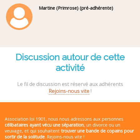
Martine (Primrose) (pré-adhérente)
Discussion autour de cette
activité
Le fil de discussion est réservé aux adhérents
Rejoins-nous vite
!
Association loi 1901, nous nous adressons aux personnes
célibataires ayant vécu une séparation
, un divorce ou un
veuvage, et qui souhaitent
trouver une bande de copains pour
sortir de la solitude
. Rejoins-nous vite !