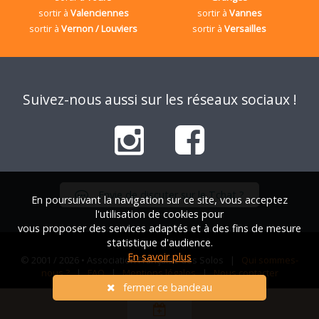
sortir à
Valenciennes
sortir à
Vannes
sortir à
Vernon / Louviers
sortir à
Versailles
Suivez-nous aussi sur les réseaux sociaux !
Envie de discuter sur le Tchat ?
En poursuivant la navigation sur ce site, vous acceptez
l'utilisation de cookies pour
vous proposer des services adaptés et à des fins de mesure
statistique d'audience.
En savoir plus
© 2001 / 2026 • Association Française des Solos |
Qui sommes-
nous ?
|
FAQ
|
Mentions légales
|
Nous contacter
fermer ce bandeau