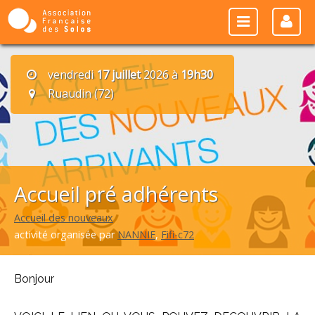
vendredi
17 juillet
2026 à
19h30
Ruaudin (72)
Accueil pré adhérents
Accueil des nouveaux
activité organisée par
NANNIE
,
Fifi-c72
Bonjour