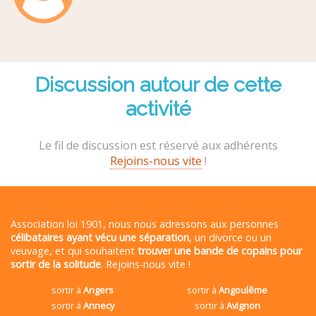
Discussion autour de cette
activité
Le fil de discussion est réservé aux adhérents
Rejoins-nous vite
!
Association loi 1901, nous nous adressons aux personnes
célibataires ayant vécu une séparation
, un divorce ou un
veuvage, et qui souhaitent
trouver une bande de copains pour
sortir de la solitude
. Rejoins-nous vite !
sortir à
Angers
sortir à
Angoulême
sortir à
Annecy
sortir à
Avignon