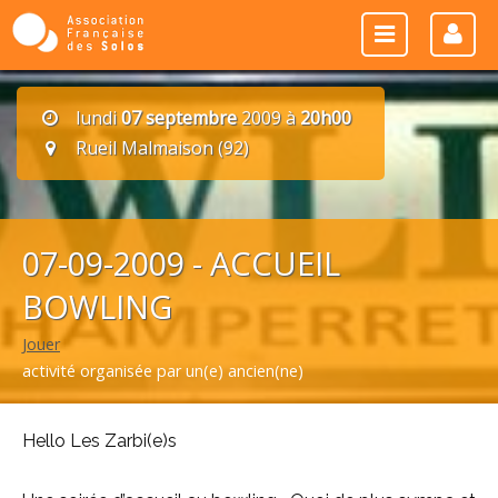
lundi
07 septembre
2009 à
20h00
Rueil Malmaison (92)
07-09-2009 - ACCUEIL
BOWLING
Jouer
activité organisée par un(e) ancien(ne)
Hello Les Zarbi(e)s