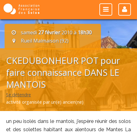
samedi
27 février
2010 à
18h30
Rueil Malmaison (92)
CKEDUBONHEUR POT pour
faire connaissance DANS LE
MANTOIS
Se détendre
activité organisée par un(e) ancien(ne)
un peu isolés dans le mantois, j'espère réunir des solos
et des solettes habitant aux alentours de Mantes La