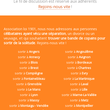
Le fil de discussion est réservé aux adhérents
Rejoins-nous vite
!
Association loi 1901, nous nous adressons aux personnes
célibataires ayant vécu une séparation
, un divorce ou un
veuvage, et qui souhaitent
trouver une bande de copains pour
sortir de la solitude
. Rejoins-nous vite !
sortir à
Angers
sortir à
Angoulême
sortir à
Annecy
sortir à
Avignon
sortir à
Blois
sortir à
Bordeaux
sortir à
Brest
sortir à
Chartres
sortir à
Compiègne
sortir à
Evry
sortir à
Fontainebleau
sortir à
La Martinique
sortir à
Grenoble
sortir à
Laval
sortir à
Le Mans
sortir à
Lille
sortir à
Lyon
sortir à
Marne-La-Vallée
sortir à
Massy
sortir à
Metz
sortir à
Montaigu - Vendée
sortir à
Montpellier