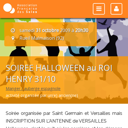
samedi
31 octobre
2009 à
20h30
Rueil Malmaison (92)
SOIREE HALLOWEEN au ROI
HENRY 31/10
Manger / auberge espagnole
activité organisée par un(e) ancien(ne)
Soirée organisée par Saint Germain et Versailles mais
INSCRIPTION SUR L'ANTENNE de VERSAILLES