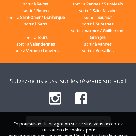
sortir à
Reims
sortir à
Rennes / Saint-Malo
sortir à
Rouen
sortir à
Saint Nazaire
sortir à
Saint-Omer / Dunkerque
sortir à
Saumur
sortir à
Sens
sortir à
Suresnes
sortir à
Valence / Guilherand-
sortir à
Tours
Granges
sortir à
Valenciennes
sortir à
Vannes
sortir à
Vernon / Louviers
sortir à
Versailles
Suivez-nous aussi sur les réseaux sociaux !
Envie de discuter sur le Tchat ?
En poursuivant la navigation sur ce site, vous acceptez
l'utilisation de cookies pour
vous proposer des services adaptés et à des fins de mesure