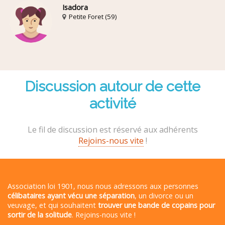
Isadora
Petite Foret (59)
Discussion autour de cette
activité
Le fil de discussion est réservé aux adhérents
Rejoins-nous vite
!
Association loi 1901, nous nous adressons aux personnes
célibataires ayant vécu une séparation
, un divorce ou un
veuvage, et qui souhaitent
trouver une bande de copains pour
sortir de la solitude
. Rejoins-nous vite !