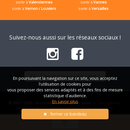
sortir à
Valenciennes
sortir à
Vannes
sortir à
Vernon / Louviers
sortir à
Versailles
Suivez-nous aussi sur les réseaux sociaux !
Envie de discuter sur le Tchat ?
En poursuivant la navigation sur ce site, vous acceptez
l'utilisation de cookies pour
vous proposer des services adaptés et à des fins de mesure
statistique d'audience.
En savoir plus
© 2001 / 2026 • Association Française des Solos |
Qui sommes-
nous ?
|
FAQ
|
Mentions légales
|
Nous contacter
fermer ce bandeau