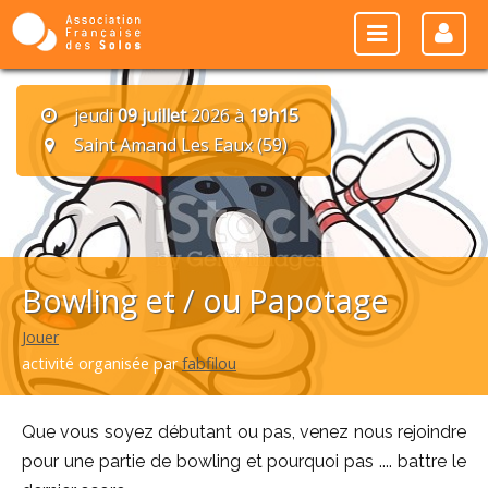
jeudi
09 juillet
2026 à
19h15
Saint Amand Les Eaux (59)
Bowling et / ou Papotage
Jouer
activité organisée par
fabfilou
Que vous soyez débutant ou pas, venez nous rejoindre
pour une partie de bowling et pourquoi pas .... battre le