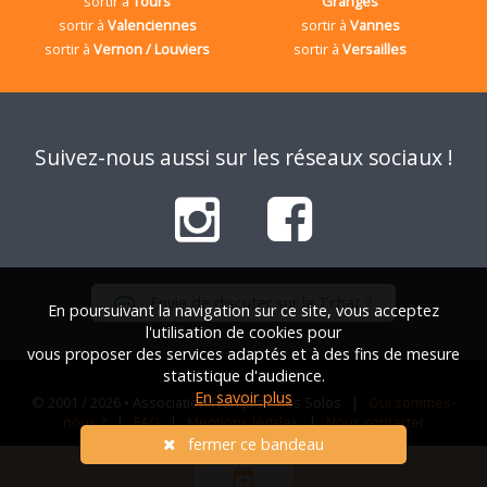
sortir à
Tours
Granges
sortir à
Valenciennes
sortir à
Vannes
sortir à
Vernon / Louviers
sortir à
Versailles
Suivez-nous aussi sur les réseaux sociaux !
Envie de discuter sur le Tchat ?
En poursuivant la navigation sur ce site, vous acceptez
l'utilisation de cookies pour
vous proposer des services adaptés et à des fins de mesure
statistique d'audience.
En savoir plus
© 2001 / 2026 • Association Française des Solos |
Qui sommes-
nous ?
|
FAQ
|
Mentions légales
|
Nous contacter
fermer ce bandeau