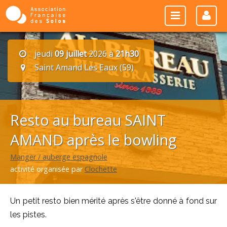
jeudi
09 juillet
2026 à
21h30
Saint Amand Les Eaux (59)
Resto au bureau SAINT
AMAND après le bowling
Manger / auberge espagnole
activité organisée par
Clochette
Un petit resto bien mérité après s'être donné à fond sur
les pistes.