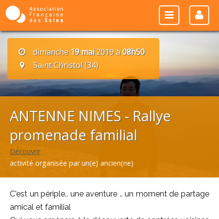
dimanche
19 mai
2019 à
08h50
Saint Christol (34)
ANTENNE NIMES - Rallye
promenade familial
Découvrir
activité organisée par un(e) ancien(ne)
C'est un périple.. une aventure .. un moment de partage
amical et familial