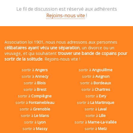
Le fil de discussion est réservé aux adhérents
Rejoins-nous vite
!
Association loi 1901, nous nous adressons aux personnes
célibataires ayant vécu une séparation
, un divorce ou un
veuvage, et qui souhaitent
trouver une bande de copains pour
sortir de la solitude
. Rejoins-nous vite !
sortir à
Angers
sortir à
Angoulême
sortir à
Annecy
sortir à
Avignon
sortir à
Blois
sortir à
Bordeaux
sortir à
Brest
sortir à
Chartres
sortir à
Compiègne
sortir à
Evry
sortir à
Fontainebleau
sortir à
La Martinique
sortir à
Grenoble
sortir à
Laval
sortir à
Le Mans
sortir à
Lille
sortir à
Lyon
sortir à
Marne-La-Vallée
sortir à
Massy
sortir à
Metz